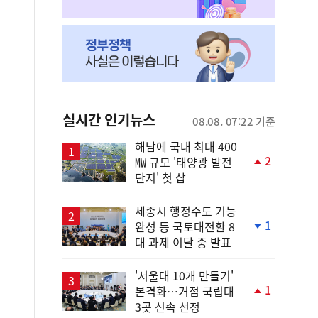
실시간 인기뉴스
08.08. 07:22 기준
해남에 국내 최대 400
2
㎿ 규모 '태양광 발전
단
단지' 첫 삽
계
상
승
세종시 행정수도 기능
1
완성 등 국토대전환 8
단
대 과제 이달 중 발표
계
하
락
'서울대 10개 만들기'
1
본격화…거점 국립대
단
3곳 신속 선정
계