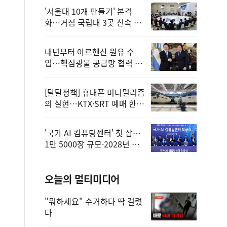
'서울대 10개 만들기' 본격
화…거점 국립대 3곳 신속 선
정
내년부터 아르헨산 원유 수
입…핵심광물 공급망 협력 체
계 마련
[달달정책] 휴대폰 미니멀리즘
의 실현…KTX·SRT 예매 한
번에 끝!
'국가 AI 컴퓨팅센터' 첫 삽…
1만 5000장 규모·2028년 완
공
오늘의 멀티미디어
"뭐하세요" 수거하다 딱 걸렸
다