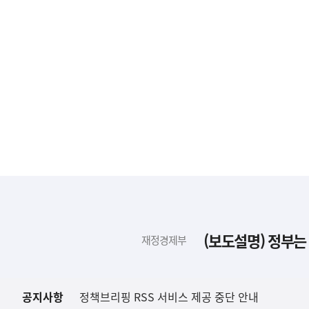
하
단
배
(보도설명) 정부는
재정경제부
너
영
역
공지사항
정책브리핑 RSS 서비스 제공 중단 안내