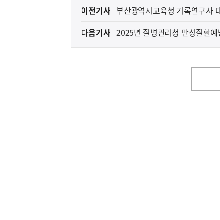
이
이전기사
부산광역시교육청 기록연구사 대
전
다음기사
2025년 질병관리청 만성질환예
다
안내
음
기
사
영
역