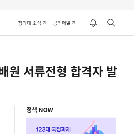
알
청와대 소식
공직메일
림
상
ON
세
검
색
집배원 서류전형 합격자 발
정책 NOW