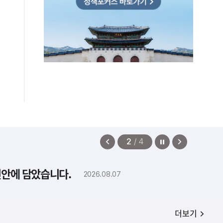
정지
이
다
2
/
4
전
음
보
보
편안에 담았습니다.
2026.08.07
기
기
공지사항
더보기