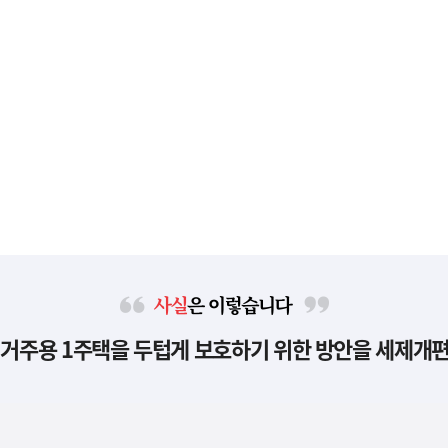
사
 거주용 1주택을 두텁게 보호하기 위한 방안을 세제개
실
은
이
렇
습