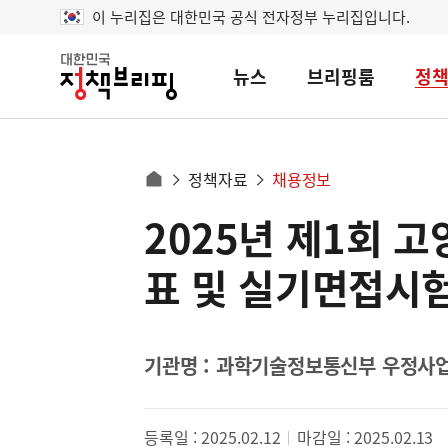
이 누리집은 대한민국 공식 전자정부 누리집입니다.
뉴스
브리핑룸
정
대
한
민
국
정
사
정책자료
채용정보
책
홈
브
이
으
2025년 제1회 
콘
리
트
로
핑
텐
이
표 및 실기면접시
츠
동
영
경
역
로
기관명 : 과학기술정보통신부 우정사
등록일 : 2025.02.12
마감일 : 2025.02.13