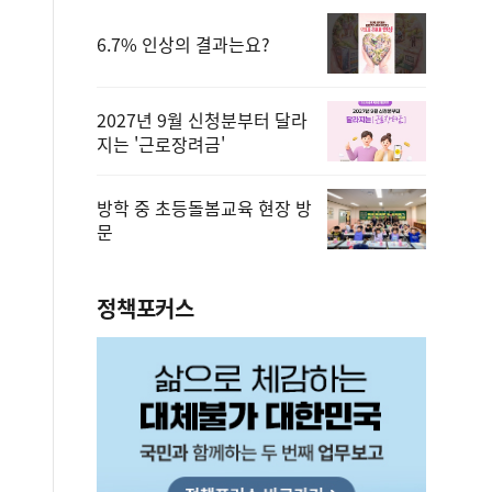
6.7% 인상의 결과는요?
2027년 9월 신청분부터 달라
지는 '근로장려금'
방학 중 초등돌봄교육 현장 방
문
정책포커스