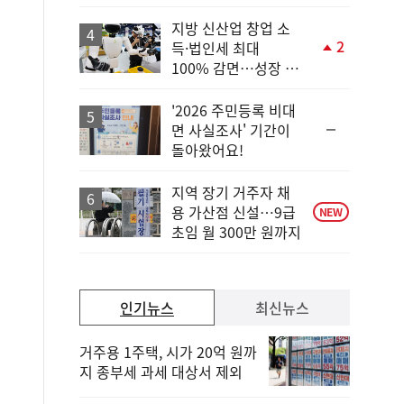
상
승
지방 신산업 창업 소
2
득·법인세 최대
단
100% 감면…성장 지
계
원 강화
상
승
'2026 주민등록 비대
순
면 사실조사' 기간이
위
돌아왔어요!
동
일
지역 장기 거주자 채
용 가산점 신설…9급
NEW
초임 월 300만 원까지
인기뉴스
최신뉴스
거주용 1주택, 시가 20억 원까
지 종부세 과세 대상서 제외