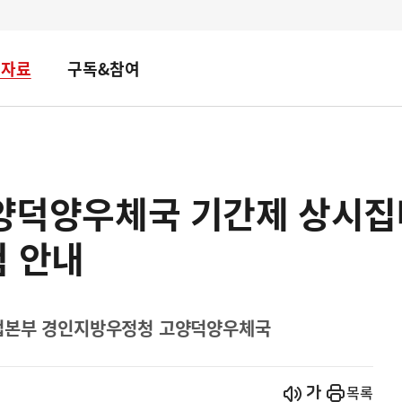
책자료
구독&참여
고양덕양우체국 기간제 상시
험 안내
업본부 경인지방우정청 고양덕양우체국
시작
열기
목록