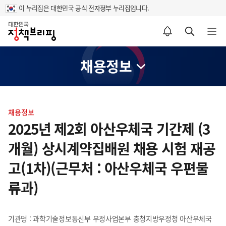
이 누리집은 대한민국 공식 전자정부 누리집입니다.
홈
알림설정 바로가기
검색 바로가기
메뉴 열기
채용정보
콘
텐
채용정보
츠
2025년 제2회 아산우체국 기간제 (3
영
개월) 상시계약집배원 채용 시험 재공
역
고(1차)(근무처 : 아산우체국 우편물
류과)
기관명 : 과학기술정보통신부 우정사업본부 충청지방우정청 아산우체국