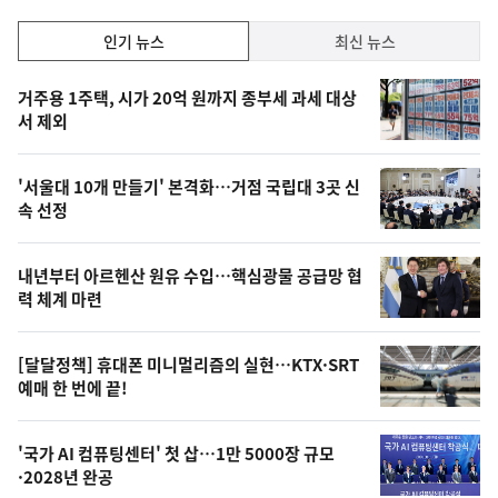
인
인기 뉴스
최신 뉴스
기,
인
기
최
거주용 1주택, 시가 20억 원까지 종부세 과세 대상
뉴
서 제외
신,
스
오
'서울대 10개 만들기' 본격화…거점 국립대 3곳 신
늘
속 선정
의
영
내년부터 아르헨산 원유 수입…핵심광물 공급망 협
상
력 체계 마련
,
오
[달달정책] 휴대폰 미니멀리즘의 실현…KTX·SRT
예매 한 번에 끝!
늘
의
'국가 AI 컴퓨팅센터' 첫 삽…1만 5000장 규모
사
·2028년 완공