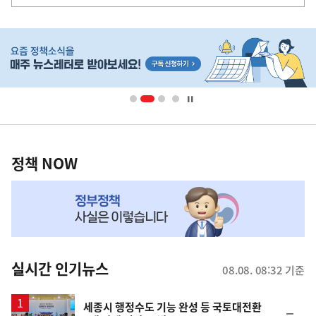
다
음
히
기
단
배
사
너
영
정
역
책
정책 NOW
NOW,
MY
맞
춤
뉴
실시간 인기뉴스
08.08. 08:32 기준
스
세종시 행정수도 기능 완성 등 국토대전환
순