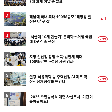
8대 과제 이달 중 발표
위
동
일
해남에 국내 최대 400㎿ 규모 '태양광 발
1
전단지' 첫 삽
단
계
상
승
'서울대 10개 만들기' 본격화…거점 국립
NEW
대 3곳 신속 선정
지방 신산업 창업 소득·법인세 최대
순
100% 감면…성장 지원 강화
위
동
일
철강·석유화학 등 주력산업 AI 제조 혁
NEW
신…잠재성장률 높인다
'2026 주민등록 비대면 사실조사' 기간이
순
돌아왔어요!
위
동
일