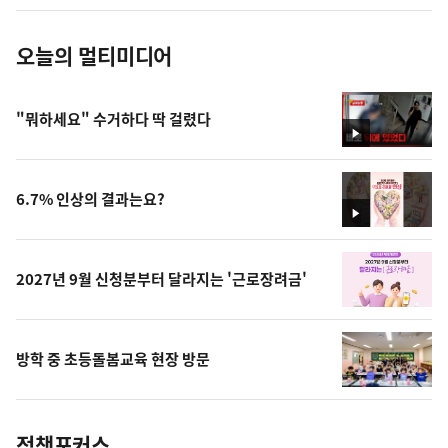
진
오늘의 멀티미디어
"뭐하세요" 수거하다 딱 걸렸다
영
상
6.7% 인상의 결과는요?
영
상
2027년 9월 신청분부터 달라지는 '근로장려금'
방학 중 초등돌봄교육 현장 방문
정책포커스