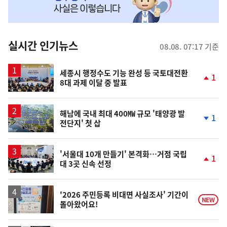
MY
맞
춤
뉴
실시간 인기뉴스
08.08. 07:17 기준
스
세종시 행정수도 기능 완성 등 국토대전환
1
8대 과제 이달 중 발표
단
계
상
승
해남에 국내 최대 400㎿ 규모 '태양광 발
1
전단지' 첫 삽
단
계
하
락
'서울대 10개 만들기' 본격화…거점 국립
1
대 3곳 신속 선정
단
계
상
승
'2026 주민등록 비대면 사실조사' 기간이
NEW
돌아왔어요!