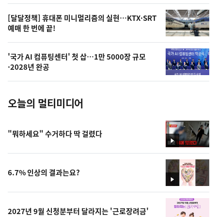
,
오
[달달정책] 휴대폰 미니멀리즘의 실현…KTX·SRT
예매 한 번에 끝!
늘
의
'국가 AI 컴퓨팅센터' 첫 삽…1만 5000장 규모
사
·2028년 완공
진
오늘의 멀티미디어
"뭐하세요" 수거하다 딱 걸렸다
영
상
6.7% 인상의 결과는요?
영
상
2027년 9월 신청분부터 달라지는 '근로장려금'