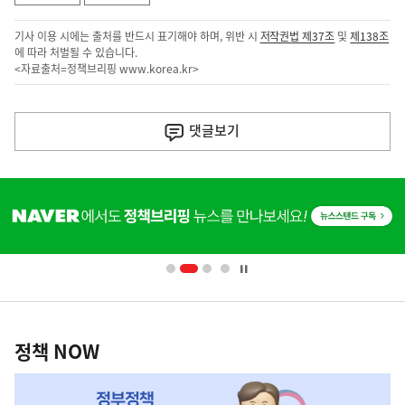
기사 이용 시에는 출처를 반드시 표기해야 하며, 위반 시
저작권법 제37조
및
제138조
에 따라 처벌될 수 있습니다.
<자료출처=정책브리핑
www.korea.kr
>
이
전
댓글
보기
다
음
히
기
단
배
사
너
영
정
역
책
정책 NOW
NOW,