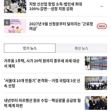
지방 신산업 창업 소득·법인세 최대
순
100% 감면…성장 지원 강화
위
동
일
2027년 9월 신청분부터 달라지는 '근로장
NEW
려금'
인
인기 뉴스
최신 뉴스
기,
인
기
최
거주용 1주택, 시가 20억 원까지 종부세 과세 대상
뉴
서 제외
신,
스
오
'서울대 10개 만들기' 본격화…거점 국립대 3곳 신
늘
속 선정
의
영
내년부터 아르헨산 원유 수입…핵심광물 공급망 협
상
력 체계 마련