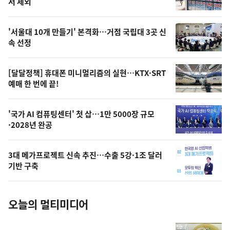
뉴
서 제외
신,
스
오
'서울대 10개 만들기' 본격화…거점 국립대 3곳 신
늘
속 선정
의
영
[달달정책] 휴대폰 미니멀리즘의 실현…KTX·SRT
상
예매 한 번에 끝!
,
오
'국가 AI 컴퓨팅센터' 첫 삽…1만 5000장 규모
·2028년 완공
늘
의
3대 메가프로젝트 신속 추진…수출 5강·1조 달러
사
기반 구축
진
오늘의 멀티미디어