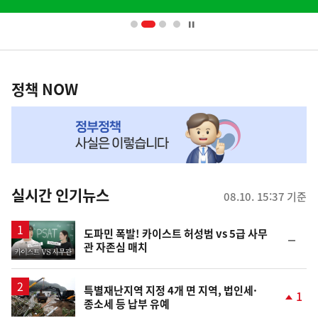
배
사
너
영
정
역
책
정책 NOW
NOW,
MY
맞
춤
뉴
실시간 인기뉴스
08.10. 15:37 기준
스
영
도파민 폭발! 카이스트 허성범 vs 5급 사무
순
관 자존심 매치
상
위
동
일
특별재난지역 지정 4개 면 지역, 법인세·
1
종소세 등 납부 유예
단