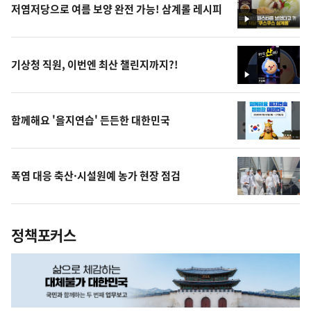
저염저당으로 여름 보양 완전 가능! 삼계롤 레시피
영
상
기상청 직원, 이번엔 최산 챌린지까지?!
영
상
함께해요 '을지연습' 든든한 대한민국
폭염 대응 축산·시설원예 농가 현장 점검
정책포커스