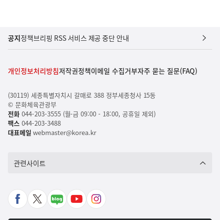
공지
정책브리핑 RSS 서비스 제공 중단 안내
개인정보처리방침
저작권정책
이메일 수집거부
자주 묻는 질문(FAQ)
(30119) 세종특별자치시 갈매로 388 정부세종청사 15동
© 문화체육관광부
전화
044-203-3555 (월-금 09:00 - 18:00, 공휴일 제외)
팩스
044-203-3488
대표메일
webmaster@korea.kr
관련사이트
페
X
네
유
인
이
바
이
튜
스