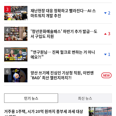
계
상
승
재난현장 대응 정확하고 빨라진다…AI 스
2
마트워치 개발 추진
단
계
하
락
'청년문화예술패스' 하반기 추가 발급…도
3
서 구입도 지원
단
계
상
승
영
"연구원님… 진짜 헐크로 변하는 거 아니
1
에요?!"
상
단
계
하
락
영
양산 쓰기에 진심인 기상청 직원, 이번엔
NEW
'BAD' 최산 챌린지까지?!
상
인
인기 뉴스
최신 뉴스
기,
인
기
최
거주용 1주택, 시가 20억 원까지 종부세 과세 대상