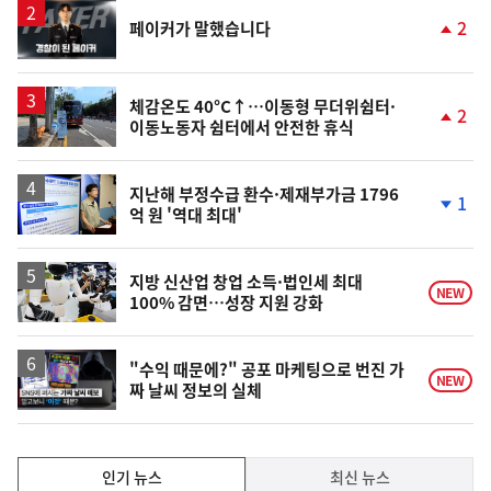
승
영
2
페이커가 말했습니다
상
단
계
상
승
체감온도 40°C↑…이동형 무더위쉼터·
2
이동노동자 쉼터에서 안전한 휴식
단
계
상
승
지난해 부정수급 환수·제재부가금 1796
1
억 원 '역대 최대'
단
계
하
락
지방 신산업 창업 소득·법인세 최대
NEW
100% 감면…성장 지원 강화
영
"수익 때문에?" 공포 마케팅으로 번진 가
NEW
짜 날씨 정보의 실체
상
인
인기 뉴스
최신 뉴스