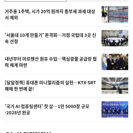
기,
인
기
최
거주용 1주택, 시가 20억 원까지 종부세 과세 대상
뉴
서 제외
신,
스
오
'서울대 10개 만들기' 본격화…거점 국립대 3곳 신
늘
속 선정
의
영
내년부터 아르헨산 원유 수입…핵심광물 공급망 협
상
력 체계 마련
,
오
[달달정책] 휴대폰 미니멀리즘의 실현…KTX·SRT
예매 한 번에 끝!
늘
의
'국가 AI 컴퓨팅센터' 첫 삽…1만 5000장 규모
사
·2028년 완공
진