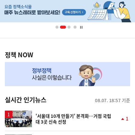
히
기
단
배
사
너
영
정
역
책
정책 NOW
NOW,
MY
맞
춤
뉴
실시간 인기뉴스
08.07. 18:57 기준
스
'서울대 10개 만들기' 본격화…거점 국립
1
대 3곳 신속 선정
단
계
상