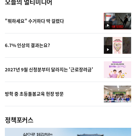
오늘의 멀티미디어
"뭐하세요" 수거하다 딱 걸렸다
영
상
6.7% 인상의 결과는요?
영
상
2027년 9월 신청분부터 달라지는 '근로장려금'
방학 중 초등돌봄교육 현장 방문
정책포커스