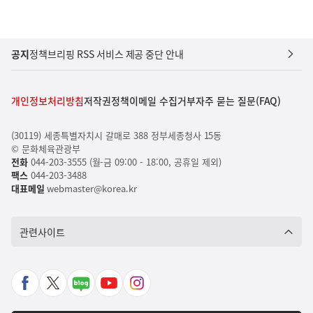
공지
정책브리핑 RSS 서비스 제공 중단 안내
개인정보처리방침
저작권정책
이메일 수집거부
자주 묻는 질문(FAQ)
(30119) 세종특별자치시 갈매로 388 정부세종청사 15동
© 문화체육관광부
전화
044-203-3555 (월-금 09:00 - 18:00, 공휴일 제외)
팩스
044-203-3488
대표메일
webmaster@korea.kr
관련사이트
페
X
네
유
인
이
바
이
튜
스