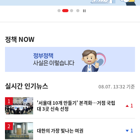
배
사
너
영
정
역
책
정책 NOW
NOW,
MY
맞
춤
뉴
실시간 인기뉴스
08.07. 13:32 기준
스
'서울대 10개 만들기' 본격화…거점 국립
1
대 3곳 신속 선정
단
계
상
승
영
1
대한의 가장 빛나는 여권
상
단