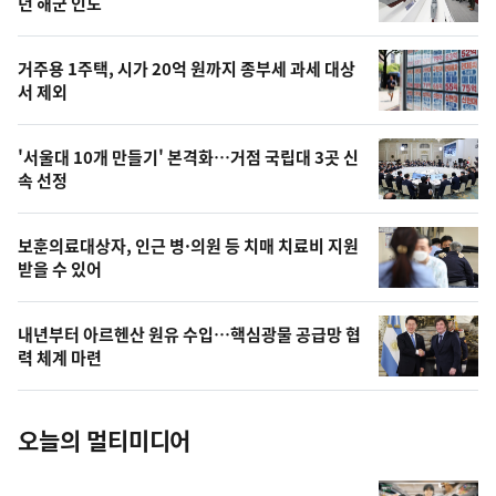
뉴
년 해군 인도
신,
스
오
거주용 1주택, 시가 20억 원까지 종부세 과세 대상
늘
서 제외
의
영
'서울대 10개 만들기' 본격화…거점 국립대 3곳 신
상
속 선정
,
오
보훈의료대상자, 인근 병·의원 등 치매 치료비 지원
받을 수 있어
늘
의
내년부터 아르헨산 원유 수입…핵심광물 공급망 협
사
력 체계 마련
진
오늘의 멀티미디어