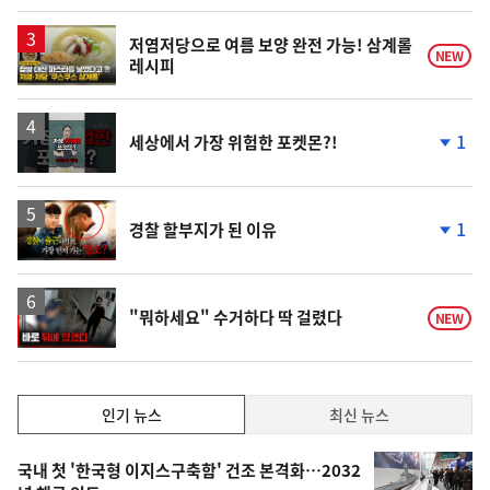
계
하
락
영
저염저당으로 여름 보양 완전 가능! 삼계롤
NEW
레시피
상
영
1
세상에서 가장 위험한 포켓몬?!
상
단
계
하
락
영
1
경찰 할부지가 된 이유
상
단
계
하
락
영
"뭐하세요" 수거하다 딱 걸렸다
NEW
상
인
인기 뉴스
최신 뉴스
기,
인
기
최
국내 첫 '한국형 이지스구축함' 건조 본격화…2032