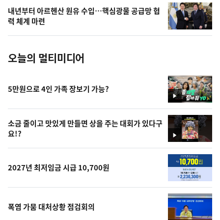
의
내년부터 아르헨산 원유 수입…핵심광물 공급망 협
사
력 체계 마련
진
오늘의 멀티미디어
5만원으로 4인 가족 장보기 가능?
영
상
소금 줄이고 맛있게 만들면 상을 주는 대회가 있다구
요!?
영
상
2027년 최저임금 시급 10,700원
폭염 가뭄 대처상황 점검회의