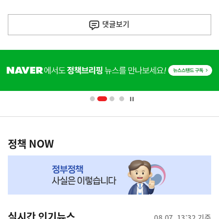
이
전
댓글
보기
다
음
히
기
단
배
사
너
영
정
역
책
정책 NOW
NOW,
MY
맞
춤
뉴
실시간 인기뉴스
08.07. 13:32 기준