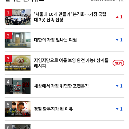
스
'서울대 10개 만들기' 본격화…거점 국립
1
대 3곳 신속 선정
단
계
상
승
영
1
대한의 가장 빛나는 여권
상
단
계
하
락
영
저염저당으로 여름 보양 완전 가능! 삼계롤
NEW
레시피
상
영
1
세상에서 가장 위험한 포켓몬?!
상
단
계
하
락
영
1
경찰 할부지가 된 이유
상
단
계
하
락
영