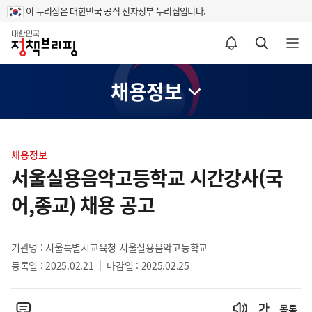
이 누리집은 대한민국 공식 전자정부 누리집입니다.
홈
알림설정 바로가기
검색 바로가기
메뉴 열기
채용정보
콘
텐
채용정보
츠
서울실용음악고등학교 시간강사(국
영
어,종교) 채용 공고
역
기관명 : 서울특별시교육청 서울실용음악고등학교
등록일 : 2025.02.21
마감일 : 2025.02.25
목록