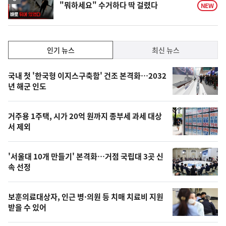
"뭐하세요" 수거하다 딱 걸렸다
NEW
상
인
인기 뉴스
최신 뉴스
기,
인
기
최
국내 첫 '한국형 이지스구축함' 건조 본격화…2032
뉴
년 해군 인도
신,
스
오
거주용 1주택, 시가 20억 원까지 종부세 과세 대상
늘
서 제외
의
영
'서울대 10개 만들기' 본격화…거점 국립대 3곳 신
상
속 선정
,
오
보훈의료대상자, 인근 병·의원 등 치매 치료비 지원
받을 수 있어
늘