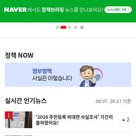
히
기
단
배
사
너
영
정
역
책
정책 NOW
NOW,
MY
맞
춤
뉴
실시간 인기뉴스
08.07. 20:17 기준
스
'2026 주민등록 비대면 사실조사' 기간이
2
돌아왔어요!
단
계
상