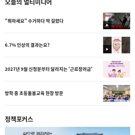
오늘의 멀티미디어
"뭐하세요" 수거하다 딱 걸렸다
영
상
6.7% 인상의 결과는요?
영
상
2027년 9월 신청분부터 달라지는 '근로장려금'
방학 중 초등돌봄교육 현장 방문
정책포커스