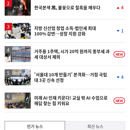
승
영
4
한국본색 黑, 불꽃으로 칠흑을 깨우다
상
단
계
상
승
지방 신산업 창업 소득·법인세 최대
1
100% 감면…성장 지원 강화
단
계
하
락
거주용 1주택, 시가 20억 원까지 종부세 과
NEW
세 대상서 제외
'서울대 10개 만들기' 본격화…거점 국립
4
대 3곳 신속 선정
단
계
하
락
미래 AI 인재 키운다! 교실 밖 AI 수업으로
NEW
해답 찾는 힘 키워요
인
인기 뉴스
최신 뉴스