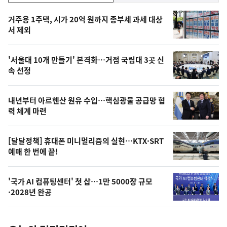
기,
인
기
최
거주용 1주택, 시가 20억 원까지 종부세 과세 대상
뉴
서 제외
신,
스
오
'서울대 10개 만들기' 본격화…거점 국립대 3곳 신
늘
속 선정
의
영
내년부터 아르헨산 원유 수입…핵심광물 공급망 협
상
력 체계 마련
,
오
[달달정책] 휴대폰 미니멀리즘의 실현…KTX·SRT
예매 한 번에 끝!
늘
의
'국가 AI 컴퓨팅센터' 첫 삽…1만 5000장 규모
사
·2028년 완공
진