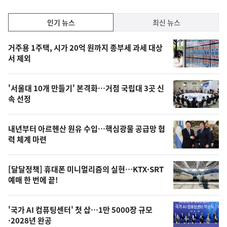
일
인
인기 뉴스
최신 뉴스
기,
인
기
최
거주용 1주택, 시가 20억 원까지 종부세 과세 대상
뉴
서 제외
신,
스
오
'서울대 10개 만들기' 본격화…거점 국립대 3곳 신
늘
속 선정
의
영
내년부터 아르헨산 원유 수입…핵심광물 공급망 협
상
력 체계 마련
,
오
[달달정책] 휴대폰 미니멀리즘의 실현…KTX·SRT
예매 한 번에 끝!
늘
의
'국가 AI 컴퓨팅센터' 첫 삽…1만 5000장 규모
사
·2028년 완공