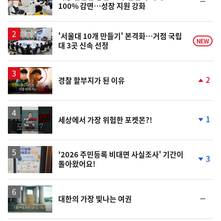
순
100% 감면…성장 지원 강화
위
동
일
'서울대 10개 만들기' 본격화…거점 국립
NEW
대 3곳 신속 선정
영
2
경찰 할부지가 된 이유
상
단
계
상
승
영
1
세상에서 가장 위험한 포켓몬?!
상
단
계
하
락
'2026 주민등록 비대면 사실조사' 기간이
3
돌아왔어요!
단
계
하
락
영
순
대한의 가장 빛나는 여권
상
위
동