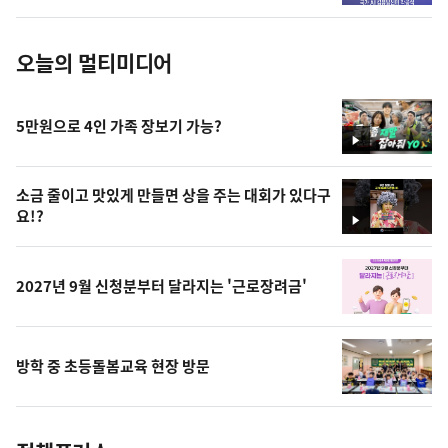
진
오늘의 멀티미디어
5만원으로 4인 가족 장보기 가능?
영
상
소금 줄이고 맛있게 만들면 상을 주는 대회가 있다구
요!?
영
상
2027년 9월 신청분부터 달라지는 '근로장려금'
방학 중 초등돌봄교육 현장 방문