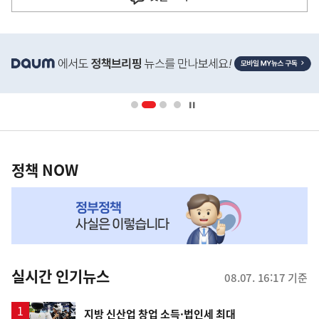
다
음
히
기
단
배
사
너
영
정
역
책
정책 NOW
NOW,
MY
맞
춤
뉴
실시간 인기뉴스
08.07. 16:17 기준
스
지방 신산업 창업 소득·법인세 최대