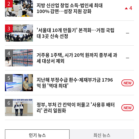
지방 신산업 창업 소득·법인세 최대
4
100% 감면…성장 지원 강화
단
계
상
승
'서울대 10개 만들기' 본격화…거점 국립
순
대 3곳 신속 선정
위
동
일
거주용 1주택, 시가 20억 원까지 종부세 과
순
세 대상서 제외
위
동
일
지난해 부정수급 환수·제재부가금 1796
NEW
억 원 '역대 최대'
정부, 부처 간 칸막이 허물고 '사용후 배터
NEW
리' 관리 일원화
인
인기 뉴스
최신 뉴스