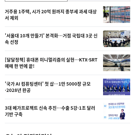
기,
인
기
최
거주용 1주택, 시가 20억 원까지 종부세 과세 대상
뉴
서 제외
신,
스
오
'서울대 10개 만들기' 본격화…거점 국립대 3곳 신
늘
속 선정
의
영
[달달정책] 휴대폰 미니멀리즘의 실현…KTX·SRT
상
예매 한 번에 끝!
,
오
'국가 AI 컴퓨팅센터' 첫 삽…1만 5000장 규모
·2028년 완공
늘
의
3대 메가프로젝트 신속 추진…수출 5강·1조 달러
사
기반 구축
진