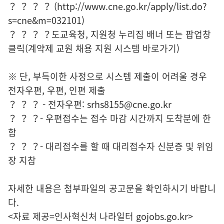
？ ？ ？ ？ (http://www.cne.go.kr/apply/list.do?
s=cne&m=032101)
？ ？ ？ ？도교육청, 지원청 누리집 배너 또는 팝업창
클릭(계약제 교원 채용 지원 시스템 바로가기)
※ 단, 부득이한 사정으로 시스템 제출이 어려울 경우
전자우편, 우편, 인편 제출
？ ？ ？ - 전자우편: srhs8155@cne.go.kr
？ ？ ？- 우편접수는 접수 마감 시간까지 도착분에 한
함
？ ？ ？- 대리접수를 할 때 대리접수자 신분증 및 위임
장 지참
자세한 내용은 첨부파일의 공고문을 확인하시기 바랍니
다.
<자료 제공=
인사혁신처 나라일터
gojobs.go.kr>