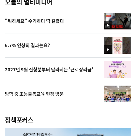
오늘의 멀티미디어
"뭐하세요" 수거하다 딱 걸렸다
영
상
6.7% 인상의 결과는요?
영
상
2027년 9월 신청분부터 달라지는 '근로장려금'
방학 중 초등돌봄교육 현장 방문
정책포커스