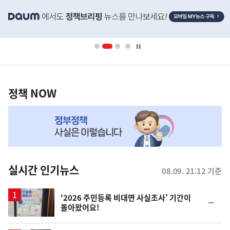
히
기
단
배
사
너
영
정
역
책
정책 NOW
NOW,
MY
맞
춤
뉴
실시간 인기뉴스
08.09. 21:12 기준
스
'2026 주민등록 비대면 사실조사' 기간이
순
돌아왔어요!
위
동
일