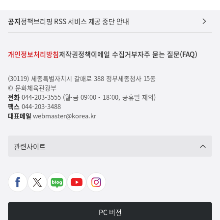
공지
정책브리핑 RSS 서비스 제공 중단 안내
개인정보처리방침
저작권정책
이메일 수집거부
자주 묻는 질문(FAQ)
(30119) 세종특별자치시 갈매로 388 정부세종청사 15동
© 문화체육관광부
전화
044-203-3555 (월-금 09:00 - 18:00, 공휴일 제외)
팩스
044-203-3488
대표메일
webmaster@korea.kr
관련사이트
페
X
네
유
인
이
바
이
튜
스
스
로
버
브
타
PC 버전
북
가
포
바
그