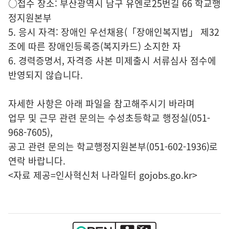
○접수 장소: 부산광역시 남구 유엔로25번길 66 학교행
정지원본부
5. 응시 자격: 장애인 우선채용(「장애인복지법」 제32
조에 따른 장애인등록증(복지카드) 소지한 자
6. 경력증명서, 자격증 사본 미제출시 서류심사 점수에
반영되지 않습니다.
자세한 사항은 아래 파일을 참고해주시기 바라며
업무 및 근무 관련 문의는 수성초등학교 행정실(051-
968-7605),
공고 관련 문의는 학교행정지원본부(051-602-1936)로
연락 바랍니다.
<자료 제공=
인사혁신처 나라일터
gojobs.go.kr>