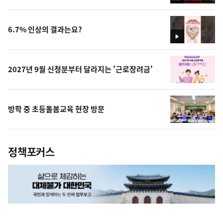
영
상
6.7% 인상의 결과는요?
영
상
2027년 9월 신청분부터 달라지는 '근로장려금'
방학 중 초등돌봄교육 현장 방문
정책포커스