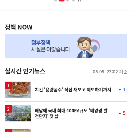
너
영
정
역
책
정책 NOW
NOW,
MY
맞
춤
뉴
실시간 인기뉴스
08.08. 23:02 기준
스
1
치킨 '용량꼼수' 직접 재보고 제보하기까지
단
계
하
락
해남에 국내 최대 400㎿ 규모 '태양광 발
5
전단지' 첫 삽
단
계
상