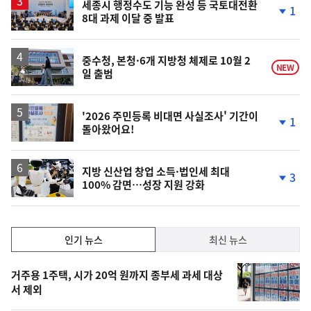
승
세종시 행정수도 기능 완성 등 국토대전환
1
8대 과제 이달 중 발표
단
계
하
락
중수청, 본청·6개 지방청 체제로 10월 2
NEW
일 출범
'2026 주민등록 비대면 사실조사' 기간이
1
돌아왔어요!
단
계
하
락
지방 신산업 창업 소득·법인세 최대
3
100% 감면…성장 지원 강화
단
계
하
락
인
인기 뉴스
최신 뉴스
기,
인
기
최
거주용 1주택, 시가 20억 원까지 종부세 과세 대상
뉴
서 제외
신,
스