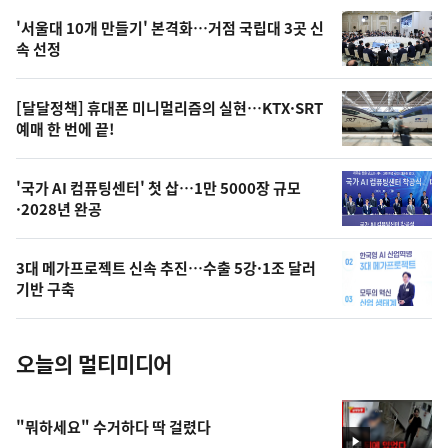
오
'서울대 10개 만들기' 본격화…거점 국립대 3곳 신
늘
속 선정
의
영
[달달정책] 휴대폰 미니멀리즘의 실현…KTX·SRT
상
예매 한 번에 끝!
,
오
'국가 AI 컴퓨팅센터' 첫 삽…1만 5000장 규모
·2028년 완공
늘
의
3대 메가프로젝트 신속 추진…수출 5강·1조 달러
사
기반 구축
진
오늘의 멀티미디어
"뭐하세요" 수거하다 딱 걸렸다