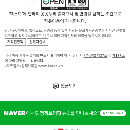
'텍스트'에 한하여 공공누리 출처표시 및 변경을 금하는 조건으로
자유이용이 가능합니다.
단, 사진, 이미지, 일러스트, 동영상 등의 일부 자료는 문화체육관광부가 저작권 전부를
보유하고 있지 아니하므로, 반드시 해당 저작권자의 허락을 받으셔야 합니다.
저작권정책
담당자안내
기사 이용 시에는 출처를 반드시 표기해야 하며, 위반 시
저작권법 제37조
및
제138조
에 따라 처벌될 수 있습니다.
<자료출처=정책브리핑
www.korea.kr
>
이
전
댓글
보기
다
음
히
기
단
배
사