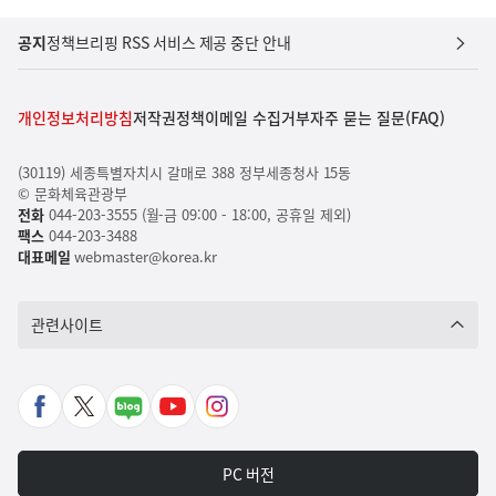
공지
정책브리핑 RSS 서비스 제공 중단 안내
개인정보처리방침
저작권정책
이메일 수집거부
자주 묻는 질문(FAQ)
(30119) 세종특별자치시 갈매로 388 정부세종청사 15동
© 문화체육관광부
전화
044-203-3555 (월-금 09:00 - 18:00, 공휴일 제외)
팩스
044-203-3488
대표메일
webmaster@korea.kr
관련사이트
페
X
네
유
인
이
바
이
튜
스
스
로
버
브
타
PC 버전
북
가
포
바
그