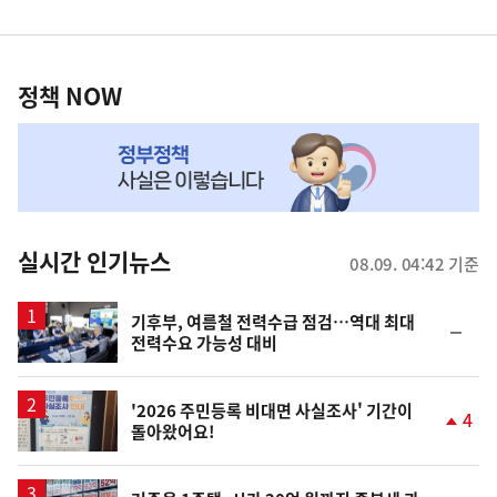
영
정
역
책
정책 NOW
NOW,
MY
맞
춤
뉴
실시간 인기뉴스
08.09. 04:42 기준
스
기후부, 여름철 전력수급 점검…역대 최대
순
전력수요 가능성 대비
위
동
일
'2026 주민등록 비대면 사실조사' 기간이
4
돌아왔어요!
단
계
상
승