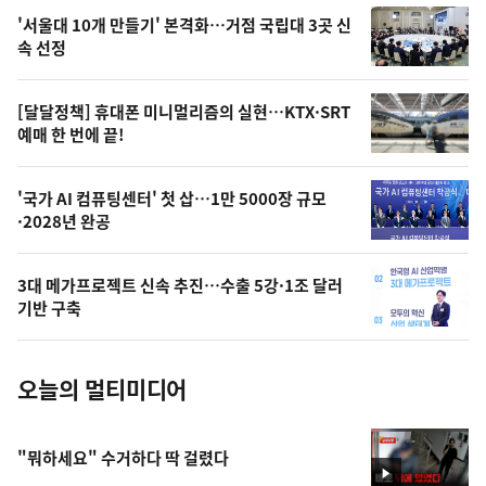
오
'서울대 10개 만들기' 본격화…거점 국립대 3곳 신
늘
속 선정
의
영
[달달정책] 휴대폰 미니멀리즘의 실현…KTX·SRT
상
예매 한 번에 끝!
,
오
'국가 AI 컴퓨팅센터' 첫 삽…1만 5000장 규모
·2028년 완공
늘
의
3대 메가프로젝트 신속 추진…수출 5강·1조 달러
사
기반 구축
진
오늘의 멀티미디어
"뭐하세요" 수거하다 딱 걸렸다
영