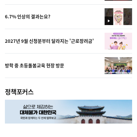
상
6.7% 인상의 결과는요?
영
상
2027년 9월 신청분부터 달라지는 '근로장려금'
방학 중 초등돌봄교육 현장 방문
정책포커스