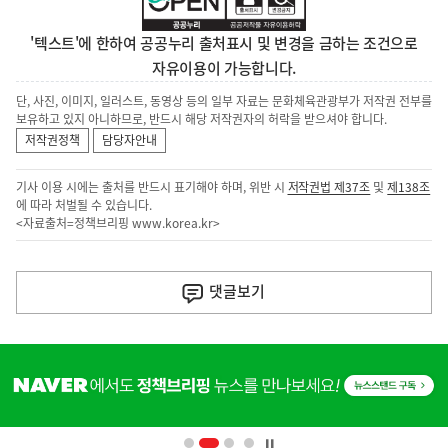
'텍스트'에 한하여 공공누리 출처표시 및 변경을 금하는 조건으로
자유이용이 가능합니다.
단, 사진, 이미지, 일러스트, 동영상 등의 일부 자료는 문화체육관광부가 저작권 전부를
보유하고 있지 아니하므로, 반드시 해당 저작권자의 허락을 받으셔야 합니다.
저작권정책
담당자안내
기사 이용 시에는 출처를 반드시 표기해야 하며, 위반 시
저작권법 제37조
및
제138조
에 따라 처벌될 수 있습니다.
<자료출처=정책브리핑
www.korea.kr
>
이
전
댓글
보기
다
음
히
기
단
배
사
너