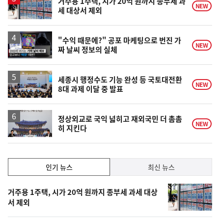
거주용 1주택, 시가 20억 원까지 종부세 과
NEW
세 대상서 제외
영
"수익 때문에?" 공포 마케팅으로 번진 가
NEW
짜 날씨 정보의 실체
상
세종시 행정수도 기능 완성 등 국토대전환
NEW
8대 과제 이달 중 발표
정상외교로 국익 넓히고 재외국민 더 촘촘
NEW
히 지킨다
인
인기 뉴스
최신 뉴스
기,
인
기
최
거주용 1주택, 시가 20억 원까지 종부세 과세 대상
뉴
서 제외
신,
스