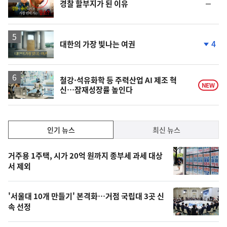
순
경찰 할부지가 된 이유
상
위
동
일
영
4
대한의 가장 빛나는 여권
상
단
계
하
락
철강·석유화학 등 주력산업 AI 제조 혁
NEW
신…잠재성장률 높인다
인
인기 뉴스
최신 뉴스
기,
인
기
최
거주용 1주택, 시가 20억 원까지 종부세 과세 대상
뉴
서 제외
신,
스
오
'서울대 10개 만들기' 본격화…거점 국립대 3곳 신
늘
속 선정
의