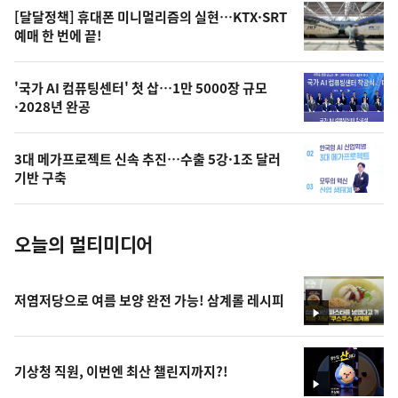
영
[달달정책] 휴대폰 미니멀리즘의 실현…KTX·SRT
상
예매 한 번에 끝!
,
오
'국가 AI 컴퓨팅센터' 첫 삽…1만 5000장 규모
·2028년 완공
늘
의
3대 메가프로젝트 신속 추진…수출 5강·1조 달러
사
기반 구축
진
오늘의 멀티미디어
저염저당으로 여름 보양 완전 가능! 삼계롤 레시피
영
상
기상청 직원, 이번엔 최산 챌린지까지?!
영