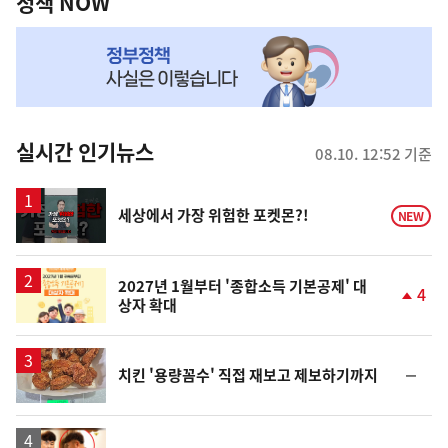
책
정책 NOW
NOW,
MY
맞
춤
뉴
실시간 인기뉴스
08.10. 12:52 기준
스
영
세상에서 가장 위험한 포켓몬?!
NEW
상
2027년 1월부터 '종합소득 기본공제' 대
4
상자 확대
단
계
상
승
순
치킨 '용량꼼수' 직접 재보고 제보하기까지
위
동
일
영