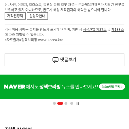
단, 사진, 이미지, 일러스트, 동영상 등의 일부 자료는 문화체육관광부가 저작권 전부를
보유하고 있지 아니하므로, 반드시 해당 저작권자의 허락을 받으셔야 합니다.
저작권정책
담당자안내
기사 이용 시에는 출처를 반드시 표기해야 하며, 위반 시
저작권법 제37조
및
제138조
에 따라 처벌될 수 있습니다.
<자료출처=정책브리핑
www.korea.kr
>
이
전
댓글
보기
다
음
히
기
단
배
사
너
영
정
역