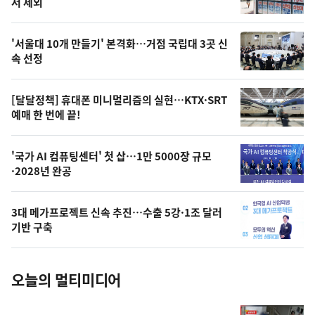
뉴
서 제외
신,
스
오
'서울대 10개 만들기' 본격화…거점 국립대 3곳 신
늘
속 선정
의
영
[달달정책] 휴대폰 미니멀리즘의 실현…KTX·SRT
상
예매 한 번에 끝!
,
오
'국가 AI 컴퓨팅센터' 첫 삽…1만 5000장 규모
·2028년 완공
늘
의
3대 메가프로젝트 신속 추진…수출 5강·1조 달러
사
기반 구축
진
오늘의 멀티미디어