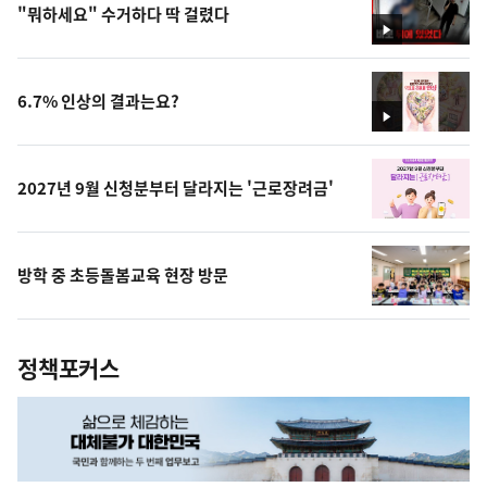
"뭐하세요" 수거하다 딱 걸렸다
영
상
6.7% 인상의 결과는요?
영
상
2027년 9월 신청분부터 달라지는 '근로장려금'
방학 중 초등돌봄교육 현장 방문
정책포커스