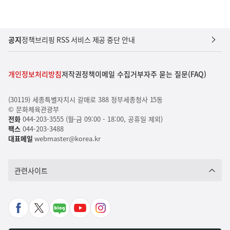
공지
정책브리핑 RSS 서비스 제공 중단 안내
개인정보처리방침
저작권정책
이메일 수집거부
자주 묻는 질문(FAQ)
(30119) 세종특별자치시 갈매로 388 정부세종청사 15동
© 문화체육관광부
전화
044-203-3555 (월-금 09:00 - 18:00, 공휴일 제외)
팩스
044-203-3488
대표메일
webmaster@korea.kr
관련사이트
페
X
네
유
인
이
바
이
튜
스