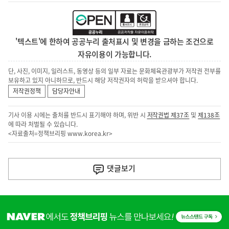
'텍스트'에 한하여 공공누리 출처표시 및 변경을 금하는 조건으로
자유이용이 가능합니다.
단, 사진, 이미지, 일러스트, 동영상 등의 일부 자료는 문화체육관광부가 저작권 전부를
보유하고 있지 아니하므로, 반드시 해당 저작권자의 허락을 받으셔야 합니다.
저작권정책
담당자안내
기사 이용 시에는 출처를 반드시 표기해야 하며, 위반 시
저작권법 제37조
및
제138조
에 따라 처벌될 수 있습니다.
<자료출처=정책브리핑
www.korea.kr
>
이
전
댓글
보기
다
음
히
기
단