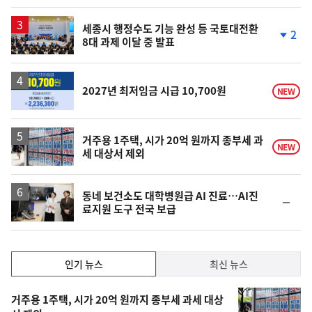
세종시 행정수도 기능 완성 등 국토대전환
2
8대 과제 이달 중 발표
단
계
하
락
2027년 최저임금 시급 10,700원
NEW
거주용 1주택, 시가 20억 원까지 종부세 과
NEW
세 대상서 제외
동네 보건소도 대학병원급 AI 진료…AI진
순
료지원 도구 전국 보급
위
동
일
인
인기 뉴스
최신 뉴스
기,
인
기
최
거주용 1주택, 시가 20억 원까지 종부세 과세 대상