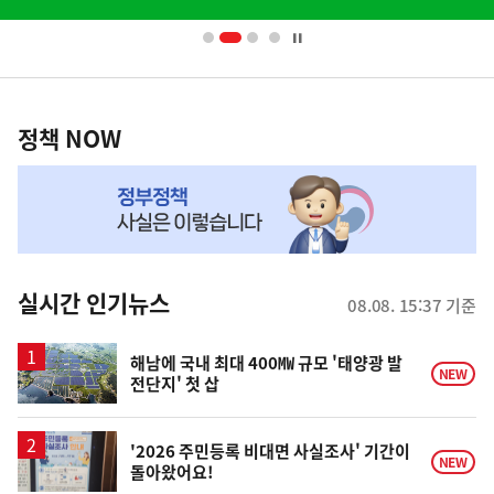
배
사
너
영
정
역
책
정책 NOW
NOW,
MY
맞
춤
뉴
실시간 인기뉴스
08.08. 15:37 기준
스
해남에 국내 최대 400㎿ 규모 '태양광 발
NEW
전단지' 첫 삽
'2026 주민등록 비대면 사실조사' 기간이
NEW
돌아왔어요!