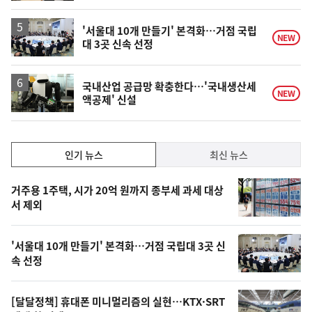
'서울대 10개 만들기' 본격화…거점 국립
NEW
대 3곳 신속 선정
국내산업 공급망 확충한다…'국내생산세
NEW
액공제' 신설
인
인기 뉴스
최신 뉴스
기,
인
기
최
거주용 1주택, 시가 20억 원까지 종부세 과세 대상
뉴
서 제외
신,
스
오
'서울대 10개 만들기' 본격화…거점 국립대 3곳 신
늘
속 선정
의
영
[달달정책] 휴대폰 미니멀리즘의 실현…KTX·SRT