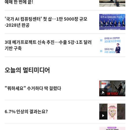
상
예매 한 번에 끝!
,
오
'국가 AI 컴퓨팅센터' 첫 삽…1만 5000장 규모
·2028년 완공
늘
의
3대 메가프로젝트 신속 추진…수출 5강·1조 달러
사
기반 구축
진
오늘의 멀티미디어
"뭐하세요" 수거하다 딱 걸렸다
영
상
6.7% 인상의 결과는요?
영
상