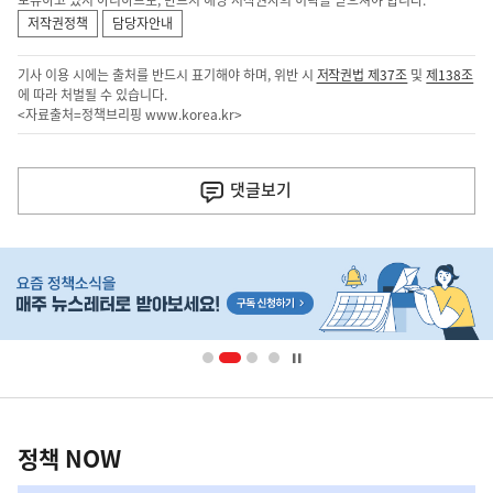
보유하고 있지 아니하므로, 반드시 해당 저작권자의 허락을 받으셔야 합니다.
저작권정책
담당자안내
기사 이용 시에는 출처를 반드시 표기해야 하며, 위반 시
저작권법 제37조
및
제138조
에 따라 처벌될 수 있습니다.
<자료출처=정책브리핑
www.korea.kr
>
이
전
댓글
보기
다
음
히
기
단
배
사
너
영
정
역
책
정책 NOW
NOW,