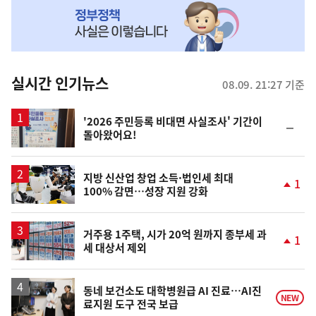
MY
맞
춤
뉴
실시간 인기뉴스
08.09. 21:27 기준
스
'2026 주민등록 비대면 사실조사' 기간이
순
돌아왔어요!
위
동
일
지방 신산업 창업 소득·법인세 최대
1
100% 감면…성장 지원 강화
단
계
상
승
거주용 1주택, 시가 20억 원까지 종부세 과
1
세 대상서 제외
단
계
상
승
동네 보건소도 대학병원급 AI 진료…AI진
NEW
료지원 도구 전국 보급