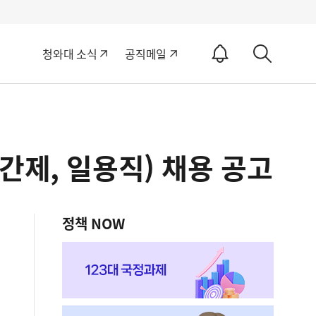
알
청와대 소식
공직메일
림
상
ON
세
검
색
간제, 일용직) 채용 공고
정책 NOW