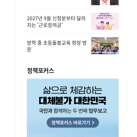
2027년 9월 신청분부터 달라
지는 '근로장려금'
방학 중 초등돌봄교육 현장 방
문
정책포커스