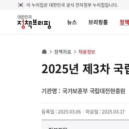
이 누리집은 대한민국 공식 전자정부 누리집입니다.
뉴스
브리핑룸
정
대
한
민
국
정
사
정책자료
채용정보
책
홈
브
이
으
2025년 제3차 
콘
리
트
로
핑
텐
이
츠
동
영
기관명 : 국가보훈부 국립대전현충원
경
역
로
등록일 : 2025.03.06
마감일 : 2025.03.17