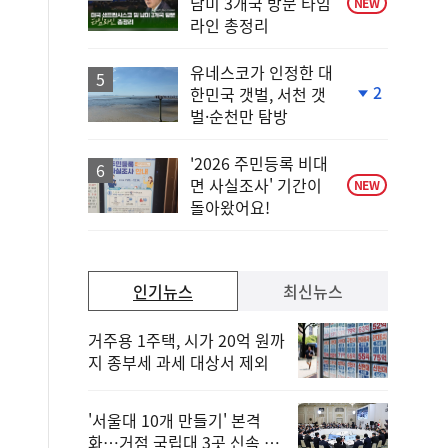
남미 3개국 방문 타임
NEW
라인 총정리
유네스코가 인정한 대
2
한민국 갯벌, 서천 갯
단
벌·순천만 탐방
계
하
락
'2026 주민등록 비대
면 사실조사' 기간이
NEW
돌아왔어요!
인기뉴스
최신뉴스
거주용 1주택, 시가 20억 원까
지 종부세 과세 대상서 제외
'서울대 10개 만들기' 본격
화…거점 국립대 3곳 신속 선