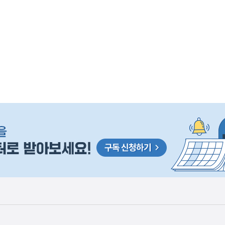
사
 거주용 1주택을 두텁게 보호하기 위한 방안을 세제개
실
은
이
렇
습
니
다