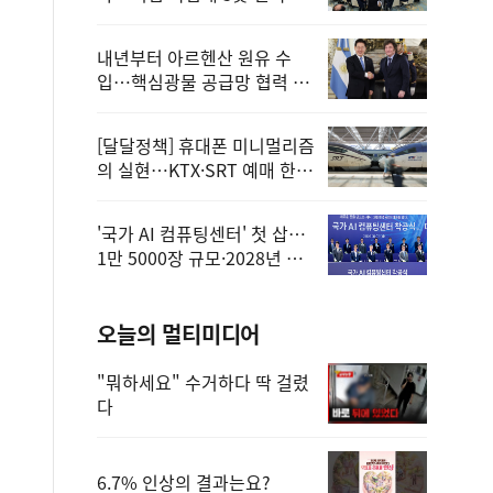
정
내년부터 아르헨산 원유 수
입…핵심광물 공급망 협력 체
계 마련
[달달정책] 휴대폰 미니멀리즘
의 실현…KTX·SRT 예매 한
번에 끝!
'국가 AI 컴퓨팅센터' 첫 삽…
1만 5000장 규모·2028년 완
공
오늘의 멀티미디어
"뭐하세요" 수거하다 딱 걸렸
다
6.7% 인상의 결과는요?