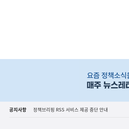
(보도설명) 정부는
재정경제부
하
단
배
너
영
역
공지사항
정책브리핑 RSS 서비스 제공 중단 안내