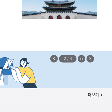
편안에 담았습니다.
2026.08.07
정지
이
다
2
/
4
전
음
보
보
기
기
공지사항
더보기