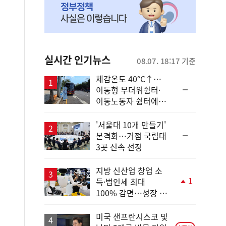
실시간 인기뉴스
08.07. 18:17 기준
체감온도 40°C↑…
순
이동형 무더위쉼터·
위
이동노동자 쉼터에서
동
안전한 휴식
일
'서울대 10개 만들기'
순
본격화…거점 국립대
위
3곳 신속 선정
동
일
지방 신산업 창업 소
1
득·법인세 최대
단
100% 감면…성장 지
계
원 강화
상
승
미국 샌프란시스코 및