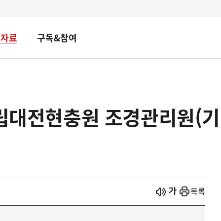
책자료
구독&참여
국립대전현충원 조경관리원(기
시작
열기
목록