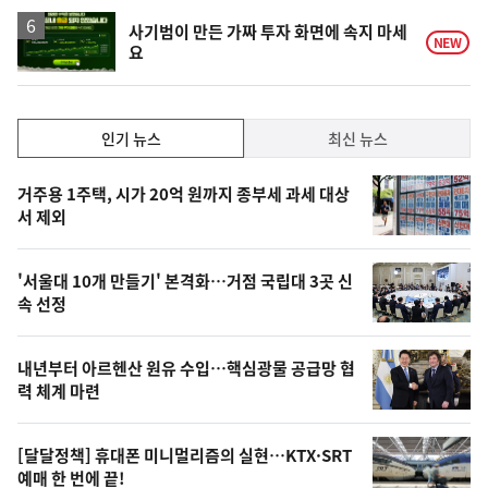
사기범이 만든 가짜 투자 화면에 속지 마세
NEW
요
인
인기 뉴스
최신 뉴스
기,
인
기
최
거주용 1주택, 시가 20억 원까지 종부세 과세 대상
뉴
서 제외
신,
스
오
'서울대 10개 만들기' 본격화…거점 국립대 3곳 신
늘
속 선정
의
영
내년부터 아르헨산 원유 수입…핵심광물 공급망 협
상
력 체계 마련
,
오
[달달정책] 휴대폰 미니멀리즘의 실현…KTX·SRT
예매 한 번에 끝!