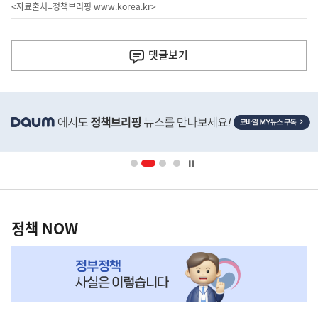
<자료출처=정책브리핑
www.korea.kr
>
이
전
댓글
보기
다
음
히
기
단
배
사
너
영
정
역
책
정책 NOW
NOW,
MY
맞
춤