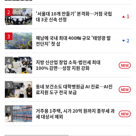
계
상
승
'서울대 10개 만들기' 본격화…거점 국립
1
대 3곳 신속 선정
단
계
상
승
해남에 국내 최대 400㎿ 규모 '태양광 발
2
전단지' 첫 삽
단
계
하
락
지방 신산업 창업 소득·법인세 최대
NEW
100% 감면…성장 지원 강화
동네 보건소도 대학병원급 AI 진료…AI진
NEW
료지원 도구 전국 보급
거주용 1주택, 시가 20억 원까지 종부세 과
NEW
세 대상서 제외