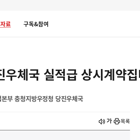
책자료
구독&참여
 당진우체국 실적급 상시계약
업본부 충청지방우정청 당진우체국
시작
열기
목록