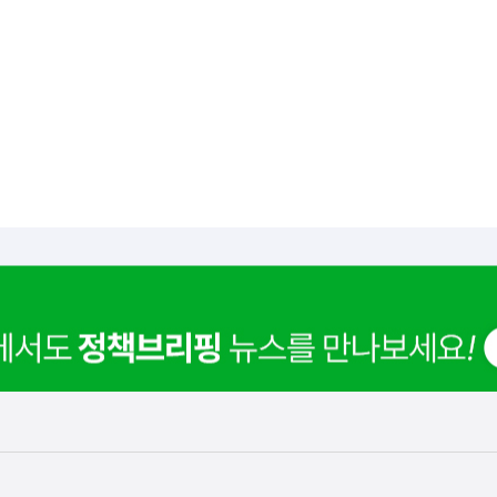
사
 거주용 1주택을 두텁게 보호하기 위한 방안을 세제개
실
은
이
렇
습
니
다