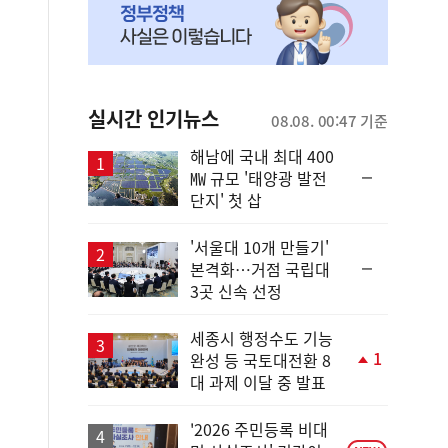
실시간 인기뉴스
08.08. 00:47 기준
해남에 국내 최대 400
순
㎿ 규모 '태양광 발전
위
단지' 첫 삽
동
일
'서울대 10개 만들기'
순
본격화…거점 국립대
위
3곳 신속 선정
동
일
세종시 행정수도 기능
1
완성 등 국토대전환 8
단
대 과제 이달 중 발표
계
상
승
'2026 주민등록 비대