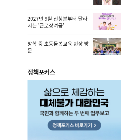
2027년 9월 신청분부터 달라
지는 '근로장려금'
방학 중 초등돌봄교육 현장 방
문
정책포커스