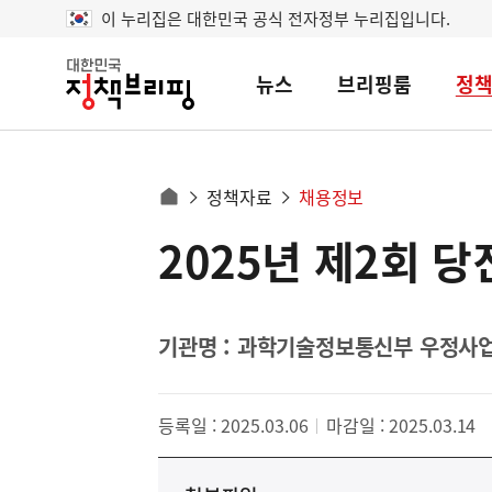
이 누리집은 대한민국 공식 전자정부 누리집입니다.
뉴스
브리핑룸
정
대
한
민
국
정
사
정책자료
채용정보
책
홈
브
이
으
2025년 제2회
콘
리
트
로
핑
텐
이
츠
동
영
기관명 : 과학기술정보통신부 우정사
경
역
로
등록일 : 2025.03.06
마감일 : 2025.03.14