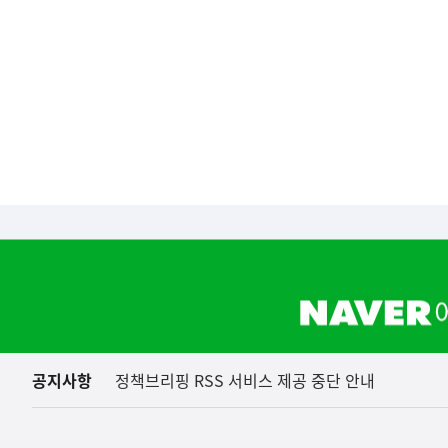
영
역
(보도설명) 정부는
재정경제부
하
단
배
너
영
역
공지사항
정책브리핑 RSS 서비스 제공 중단 안내