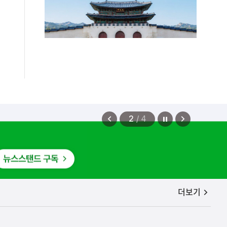
편안에 담았습니다.
2026.08.07
정지
이
다
2
/
4
전
음
보
보
기
기
공지사항
더보기