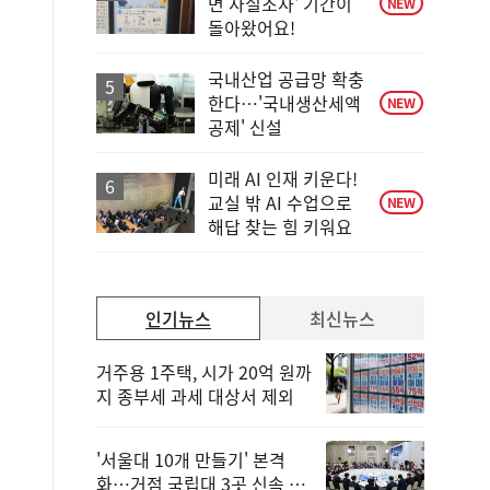
면 사실조사' 기간이
NEW
돌아왔어요!
국내산업 공급망 확충
한다…'국내생산세액
NEW
공제' 신설
미래 AI 인재 키운다!
교실 밖 AI 수업으로
NEW
해답 찾는 힘 키워요
인기뉴스
최신뉴스
거주용 1주택, 시가 20억 원까
지 종부세 과세 대상서 제외
'서울대 10개 만들기' 본격
화…거점 국립대 3곳 신속 선