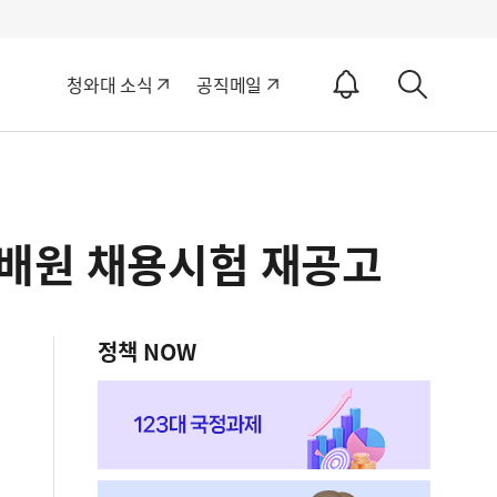
알
청와대 소식
공직메일
림
상
ON
세
검
색
집배원 채용시험 재공고
정책 NOW