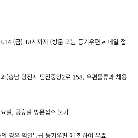
025.3.14.(금) 18시까지 (방문 또는 등기우편,e-메일 접
류과(충남 당진시 당진중앙2로 158, 우편물류과 채용
, 일요일, 공휴일 방문접수 불가
우편물의 경우 익일특급 등기우편 에 한하여 유효