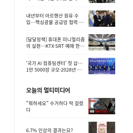
정
내년부터 아르헨산 원유 수
입…핵심광물 공급망 협력 체
계 마련
[달달정책] 휴대폰 미니멀리즘
의 실현…KTX·SRT 예매 한
번에 끝!
'국가 AI 컴퓨팅센터' 첫 삽…
1만 5000장 규모·2028년 완
공
오늘의 멀티미디어
"뭐하세요" 수거하다 딱 걸렸
다
6.7% 인상의 결과는요?