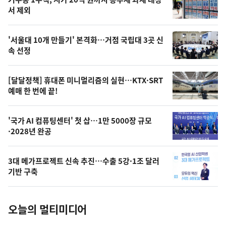
최
뉴
서 제외
신,
스
오
'서울대 10개 만들기' 본격화…거점 국립대 3곳 신
늘
속 선정
의
영
[달달정책] 휴대폰 미니멀리즘의 실현…KTX·SRT
상
예매 한 번에 끝!
,
오
'국가 AI 컴퓨팅센터' 첫 삽…1만 5000장 규모
·2028년 완공
늘
의
3대 메가프로젝트 신속 추진…수출 5강·1조 달러
사
기반 구축
진
오늘의 멀티미디어