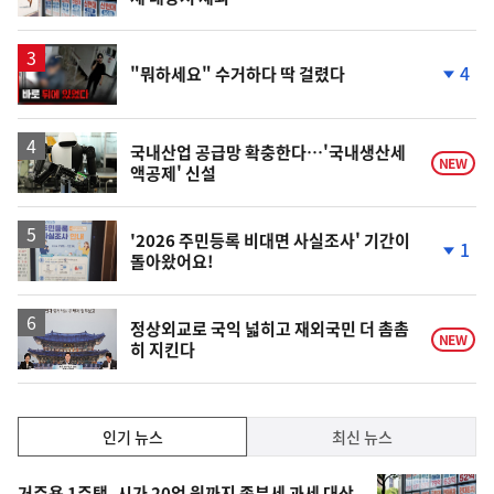
영
4
"뭐하세요" 수거하다 딱 걸렸다
상
단
계
하
락
국내산업 공급망 확충한다…'국내생산세
NEW
액공제' 신설
'2026 주민등록 비대면 사실조사' 기간이
1
돌아왔어요!
단
계
하
락
정상외교로 국익 넓히고 재외국민 더 촘촘
NEW
히 지킨다
인
인기 뉴스
최신 뉴스
기,
인
기
거주용 1주택, 시가 20억 원까지 종부세 과세 대상