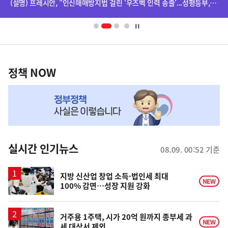
(설명) 프레시안, "인신매매방지법 걸린 '우즈벡 인력 송출'...성평등부,노동·법무부에 개선 요청" 관련
배
사
너
영
정
역
책
정책 NOW
NOW,
MY
맞
춤
뉴
실시간 인기뉴스
08.09. 00:52 기준
스
지방 신산업 창업 소득·법인세 최대
NEW
100% 감면…성장 지원 강화
거주용 1주택, 시가 20억 원까지 종부세 과
NEW
세 대상서 제외