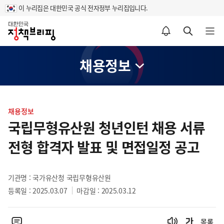
이 누리집은 대한민국 공식 전자정부 누리집입니다.
홈
알림설정 바로가기
검색 바로가기
메뉴 열기
채용정보
콘
텐
채용정보
츠
국립무형유산원 청년인턴 채용 서류
영
전형 합격자 발표 및 면접일정 공고
역
기관명 : 국가유산청 국립무형유산원
등록일 : 2025.03.07
마감일 : 2025.03.12
목록