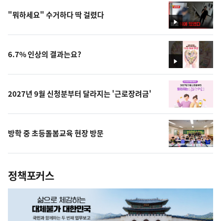
"뭐하세요" 수거하다 딱 걸렸다
영
상
6.7% 인상의 결과는요?
영
상
2027년 9월 신청분부터 달라지는 '근로장려금'
방학 중 초등돌봄교육 현장 방문
정책포커스