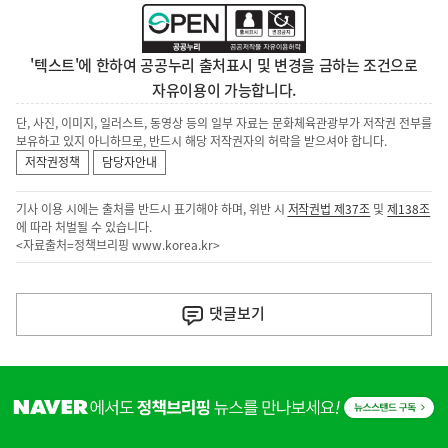
'텍스트'에 한하여 공공누리 출처표시 및 변경을 금하는 조건으로
자유이용이 가능합니다.
단, 사진, 이미지, 일러스트, 동영상 등의 일부 자료는 문화체육관광부가 저작권 전부를
보유하고 있지 아니하므로, 반드시 해당 저작권자의 허락을 받으셔야 합니다.
저작권정책
담당자안내
기사 이용 시에는 출처를 반드시 표기해야 하며, 위반 시
저작권법 제37조
및
제138조
에 따라 처벌될 수 있습니다.
<자료출처=정책브리핑
www.korea.kr
>
이
전
댓글
보기
다
음
히
기
단
배
사