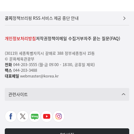
공지
정책브리핑 RSS 서비스 제공 중단 안내
개인정보처리방침
저작권정책
이메일 수집거부
자주 묻는 질문(FAQ)
(30119) 세종특별자치시 갈매로 388 정부세종청사 15동
© 문화체육관광부
전화
044-203-3555 (월-금 09:00 - 18:00, 공휴일 제외)
팩스
044-203-3488
대표메일
webmaster@korea.kr
관련사이트
페
X
네
유
인
이
바
이
튜
스
스
로
버
브
타