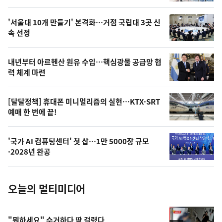
신,
스
오
'서울대 10개 만들기' 본격화…거점 국립대 3곳 신
늘
속 선정
의
영
내년부터 아르헨산 원유 수입…핵심광물 공급망 협
상
력 체계 마련
,
오
[달달정책] 휴대폰 미니멀리즘의 실현…KTX·SRT
예매 한 번에 끝!
늘
의
'국가 AI 컴퓨팅센터' 첫 삽…1만 5000장 규모
사
·2028년 완공
진
오늘의 멀티미디어
"뭐하세요" 수거하다 딱 걸렸다