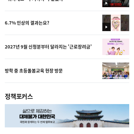
영
상
6.7% 인상의 결과는요?
영
상
2027년 9월 신청분부터 달라지는 '근로장려금'
방학 중 초등돌봄교육 현장 방문
정책포커스