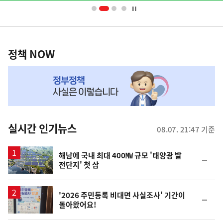
너
영
정
역
책
정책 NOW
NOW,
MY
맞
춤
뉴
실시간 인기뉴스
08.07. 21:47 기준
스
해남에 국내 최대 400㎿ 규모 '태양광 발
순
전단지' 첫 삽
위
동
일
'2026 주민등록 비대면 사실조사' 기간이
순
돌아왔어요!
위
동
일