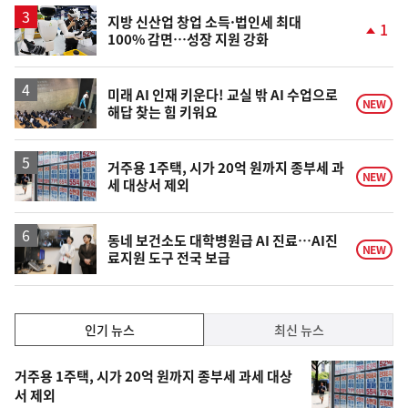
지방 신산업 창업 소득·법인세 최대
1
100% 감면…성장 지원 강화
단
계
상
승
미래 AI 인재 키운다! 교실 밖 AI 수업으로
NEW
해답 찾는 힘 키워요
거주용 1주택, 시가 20억 원까지 종부세 과
NEW
세 대상서 제외
동네 보건소도 대학병원급 AI 진료…AI진
NEW
료지원 도구 전국 보급
인
인기 뉴스
최신 뉴스
기,
인
기
최
거주용 1주택, 시가 20억 원까지 종부세 과세 대상
뉴
서 제외