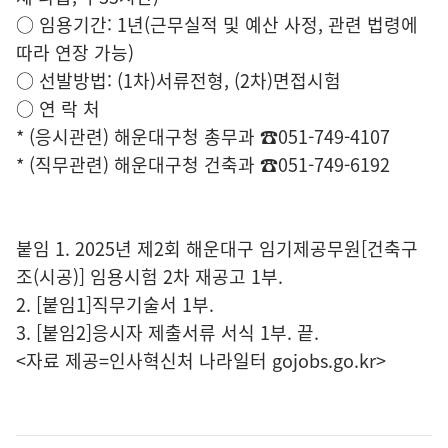
○ 임용기간: 1년(근무실적 및 예산 사정, 관련 법령에
따라 연장 가능)
○ 선발방법: (1차)서류전형, (2차)면접시험
○ 연 락 처
* (응시관련) 해운대구청 총무과 ☎051-749-4107
* (직무관련) 해운대구청 건축과 ☎051-749-6192
붙임 1. 2025년 제2회 해운대구 임기제공무원[건축구
조(시공)] 임용시험 2차 재공고 1부.
2. [붙임1]직무기술서 1부.
3. [붙임2]응시자 제출서류 서식 1부. 끝.
<자료 제공=
인사혁신처 나라일터
gojobs.go.kr>