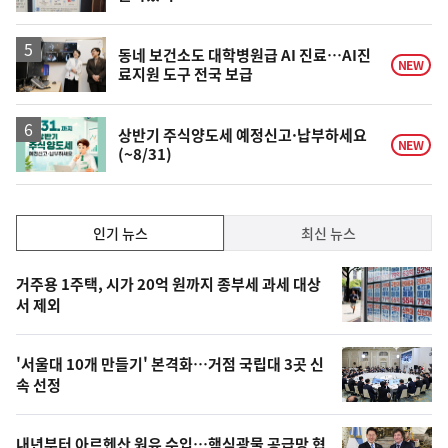
동네 보건소도 대학병원급 AI 진료…AI진
NEW
료지원 도구 전국 보급
상반기 주식양도세 예정신고·납부하세요
NEW
(~8/31)
인
인기 뉴스
최신 뉴스
기,
인
기
최
거주용 1주택, 시가 20억 원까지 종부세 과세 대상
뉴
서 제외
신,
스
오
'서울대 10개 만들기' 본격화…거점 국립대 3곳 신
늘
속 선정
의
영
내년부터 아르헨산 원유 수입…핵심광물 공급망 협