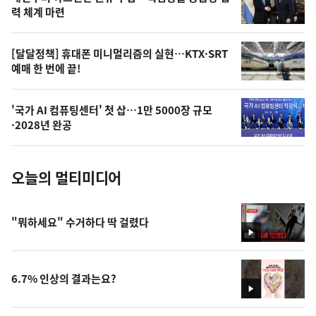
상
력 체계 마련
,
오
[달달정책] 휴대폰 미니멀리즘의 실현…KTX·SRT
예매 한 번에 끝!
늘
의
'국가 AI 컴퓨팅센터' 첫 삽…1만 5000장 규모
사
·2028년 완공
진
오늘의 멀티미디어
"뭐하세요" 수거하다 딱 걸렸다
영
상
6.7% 인상의 결과는요?
영
상