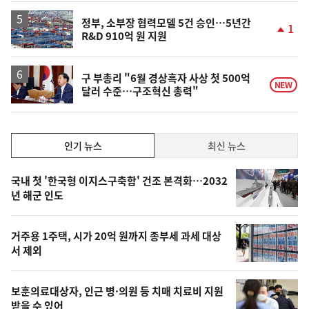
상
승
정부, 소부장 협력모델 5건 승인…5년간
1
R&D 910억 원 지원
단
계
상
승
구 부총리 "6월 경상흑자 사상 첫 500억
NEW
달러 수준…구조혁신 총력"
인
인기 뉴스
최신 뉴스
기,
인
기
최
국내 첫 '한국형 이지스구축함' 건조 본격화…2032
뉴
년 해군 인도
신,
스
오
거주용 1주택, 시가 20억 원까지 종부세 과세 대상
늘
서 제외
의
영
보훈의료대상자, 인근 병·의원 등 치매 치료비 지원
상
받을 수 있어