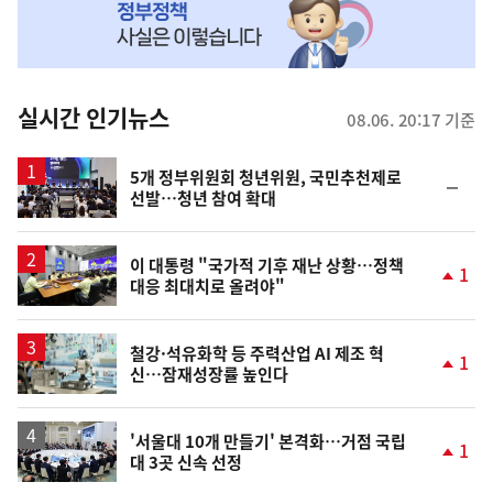
MY
맞
춤
뉴
실시간 인기뉴스
08.06. 20:17 기준
스
5개 정부위원회 청년위원, 국민추천제로
순
선발…청년 참여 확대
위
동
일
이 대통령 "국가적 기후 재난 상황…정책
1
대응 최대치로 올려야"
단
계
상
승
철강·석유화학 등 주력산업 AI 제조 혁
1
신…잠재성장률 높인다
단
계
상
승
'서울대 10개 만들기' 본격화…거점 국립
1
대 3곳 신속 선정
단
계