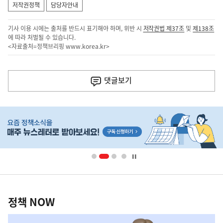
저작권정책
담당자안내
기사 이용 시에는 출처를 반드시 표기해야 하며, 위반 시
저작권법 제37조
및
제138조
에 따라 처벌될 수 있습니다.
<자료출처=정책브리핑
www.korea.kr
>
이
전
댓글
보기
다
음
히
기
단
배
사
너
영
정
역
책
정책 NOW
NOW,