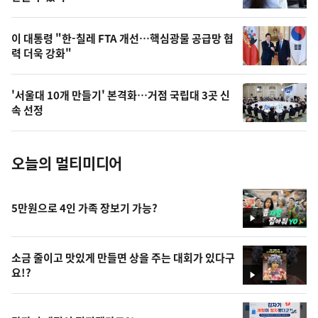
,
오
이 대통령 "한-칠레 FTA 개선…핵심광물 공급망 협
력 더욱 강화"
늘
의
'서울대 10개 만들기' 본격화…거점 국립대 3곳 신
사
속 선정
진
오늘의 멀티미디어
5만원으로 4인 가족 장보기 가능?
영
상
소금 줄이고 맛있게 만들면 상을 주는 대회가 있다구
요!?
영
상