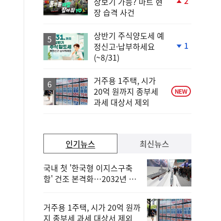
2
장보기 가능? 마트 현
단
장 습격 사건
계
상
승
상반기 주식양도세 예
1
정신고·납부하세요
단
(~8/31)
계
하
락
거주용 1주택, 시가
20억 원까지 종부세
NEW
과세 대상서 제외
인기뉴스
최신뉴스
국내 첫 '한국형 이지스구축
함' 건조 본격화…2032년 해
군 인도
거주용 1주택, 시가 20억 원까
지 종부세 과세 대상서 제외