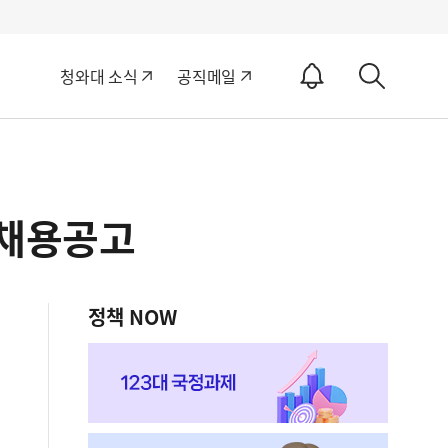
알
청와대 소식
공직메일
림
상
ON
세
검
색
 채용공고
정책 NOW