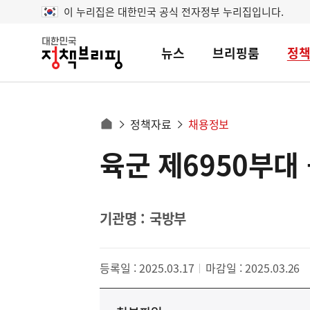
이 누리집은 대한민국 공식 전자정부 누리집입니다.
뉴스
브리핑룸
정
대
한
민
국
정
사
정책자료
채용정보
책
홈
브
이
으
육군 제6950부
콘
리
트
로
핑
텐
이
츠
동
영
기관명 : 국방부
경
역
로
등록일 : 2025.03.17
마감일 : 2025.03.26