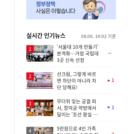
실시간 인기뉴스
08.06. 14:02 기준
'서울대 10개 만들기'
순
본격화…거점 국립대
위
3곳 신속 선정
동
일
선크림, 그렇게 바르
1
면 차단이 아니라 차
단
단 당해요!
계
상
승
무더위 잊는 궁궐 피
1
서, 창덕궁 약방에서
단
달이는 '조선 왕실 보
계
양 비법'
하
락
5만원으로 4인 가족