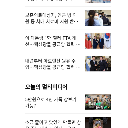
보훈의료대상자, 인근 병·의
원 등 치매 치료비 지원 받을
수 있어
이 대통령 "한-칠레 FTA 개
선…핵심광물 공급망 협력 더
욱 강화"
내년부터 아르헨산 원유 수
입…핵심광물 공급망 협력 체
계 마련
오늘의 멀티미디어
5만원으로 4인 가족 장보기
가능?
소금 줄이고 맛있게 만들면 상