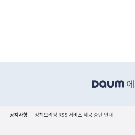
금융
금융위원회
하
단
배
너
영
역
공지사항
정책브리핑 RSS 서비스 제공 중단 안내