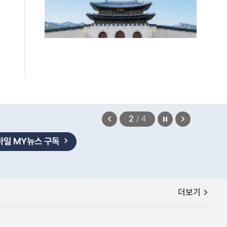
없어"
2026.08.06
정지
이
다
2
/
4
전
음
보
보
기
기
공지사항
더보기