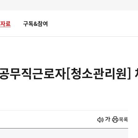
책자료
구독&참여
대 공무직근로자[청소관리원]
시작
열기
목록