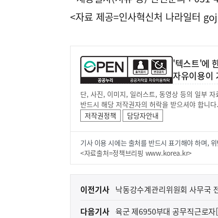
<자료 제공=
인사혁신처 나라일터
goj
'텍스트'에
자유이용이 
단, 사진, 이미지, 일러스트, 동영상 등의 일부
반드시 해당 저작권자의 허락을 받으셔야 합니다
저작권정책
담당자안내
기사 이용 시에는 출처를 반드시 표기해야 하며, 위
<자료출처=정책브리핑 www.korea.kr>
이
이전기사
낙동강수계관리위원회 사무국 전
전
다음기사
육군 제6950부대 공무직근로자
다