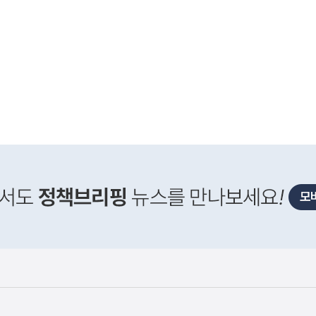
사
위 "한국주택금융공사의 PF보증 한도 상향 확정된 바 
실
은
이
렇
습
니
다