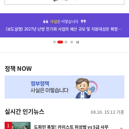
다
음
히
기
단
(보도설명) 2027년 난방 전기화 사업의 예산 규모 및 지원대상은 확정된 바 없음
배
사
너
영
정
역
책
정책 NOW
NOW,
MY
맞
춤
뉴
실시간 인기뉴스
08.10. 15:12 기준
스
영
도파민 폭발! 카이스트 허성범 vs 5급 사무