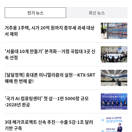
인
인기 뉴스
최신 뉴스
기,
인
기
최
거주용 1주택, 시가 20억 원까지 종부세 과세 대상
뉴
서 제외
신,
스
오
'서울대 10개 만들기' 본격화…거점 국립대 3곳 신
늘
속 선정
의
영
[달달정책] 휴대폰 미니멀리즘의 실현…KTX·SRT
상
예매 한 번에 끝!
,
오
'국가 AI 컴퓨팅센터' 첫 삽…1만 5000장 규모
·2028년 완공
늘
의
3대 메가프로젝트 신속 추진…수출 5강·1조 달러
사
기반 구축