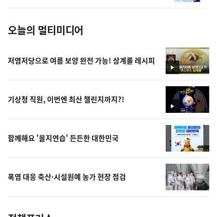
진
오늘의 멀티미디어
저염저당으로 여름 보양 완전 가능! 삼계롤 레시피
영
상
기상청 직원, 이번엔 최산 챌린지까지?!
영
상
함께해요 '을지연습' 든든한 대한민국
폭염 대응 축산·시설원예 농가 현장 점검