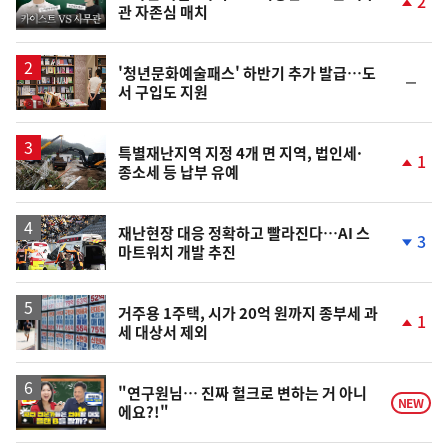
2
관 자존심 매치
상
단
계
상
승
'청년문화예술패스' 하반기 추가 발급…도
순
서 구입도 지원
위
동
일
특별재난지역 지정 4개 면 지역, 법인세·
1
종소세 등 납부 유예
단
계
상
승
재난현장 대응 정확하고 빨라진다…AI 스
3
마트워치 개발 추진
단
계
하
락
거주용 1주택, 시가 20억 원까지 종부세 과
1
세 대상서 제외
단
계
상
승
영
"연구원님… 진짜 헐크로 변하는 거 아니
NEW
에요?!"
상