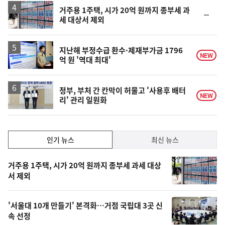
거주용 1주택, 시가 20억 원까지 종부세 과
순
세 대상서 제외
위
동
일
지난해 부정수급 환수·제재부가금 1796
NEW
억 원 '역대 최대'
정부, 부처 간 칸막이 허물고 '사용후 배터
NEW
리' 관리 일원화
인
인기 뉴스
최신 뉴스
기,
인
기
최
거주용 1주택, 시가 20억 원까지 종부세 과세 대상
뉴
서 제외
신,
스
오
'서울대 10개 만들기' 본격화…거점 국립대 3곳 신
늘
속 선정