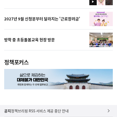
영
상
2027년 9월 신청분부터 달라지는 '근로장려금'
방학 중 초등돌봄교육 현장 방문
정책포커스
공지
정책브리핑 RSS 서비스 제공 중단 안내