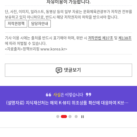
자유이용이 가능합니다.
단, 사진, 이미지, 일러스트, 동영상 등의 일부 자료는 문화체육관광부가 저작권 전부를
보유하고 있지 아니하므로, 반드시 해당 저작권자의 허락을 받으셔야 합니다.
저작권정책
담당자안내
기사 이용 시에는 출처를 반드시 표기해야 하며, 위반 시
저작권법 제37조
및
제138조
에 따라 처벌될 수 있습니다.
<자료출처=정책브리핑
www.korea.kr
>
이
전
댓글
보기
다
음
히
기
단
(설명자료) 지식재산처는 해외 K-뷰티 위조상품 확산에 대응하여 K브랜드 정부인증, 유통차단, 국제공조까지 K-브랜드 보호를 강화하고 있습니다.
배
사
너
영
정
역