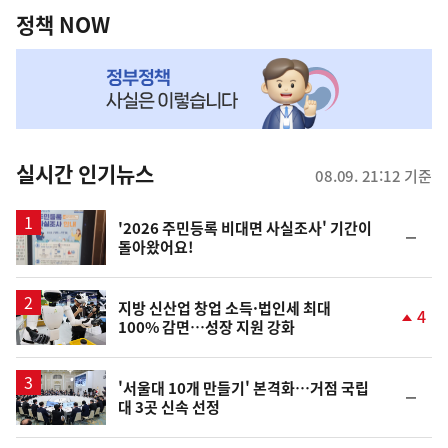
책
정책 NOW
NOW,
MY
맞
춤
뉴
실시간 인기뉴스
08.09. 21:12 기준
스
'2026 주민등록 비대면 사실조사' 기간이
순
돌아왔어요!
위
동
일
지방 신산업 창업 소득·법인세 최대
4
100% 감면…성장 지원 강화
단
계
상
승
'서울대 10개 만들기' 본격화…거점 국립
순
대 3곳 신속 선정
위
동
일