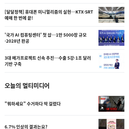
의
영
[달달정책] 휴대폰 미니멀리즘의 실현…KTX·SRT
상
예매 한 번에 끝!
,
오
'국가 AI 컴퓨팅센터' 첫 삽…1만 5000장 규모
·2028년 완공
늘
의
3대 메가프로젝트 신속 추진…수출 5강·1조 달러
사
기반 구축
진
오늘의 멀티미디어
"뭐하세요" 수거하다 딱 걸렸다
영
상
6.7% 인상의 결과는요?