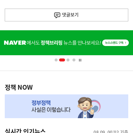
이
전
댓글
보기
다
음
히
기
단
배
사
너
영
정
역
책
정책 NOW
NOW,
MY
맞
춤
뉴
실시간 인기뉴스
08.09. 00:02 기준