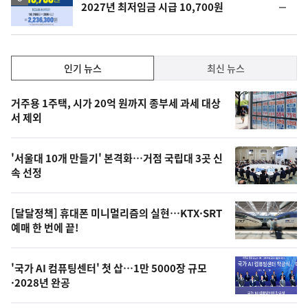
순
2027년 최저임금 시급 10,700원
위
동
일
인
인기 뉴스
최신 뉴스
기,
인
기
최
거주용 1주택, 시가 20억 원까지 종부세 과세 대상
뉴
서 제외
신,
스
오
'서울대 10개 만들기' 본격화…거점 국립대 3곳 신
늘
속 선정
의
영
[달달정책] 휴대폰 미니멀리즘의 실현…KTX·SRT
상
예매 한 번에 끝!
,
오
'국가 AI 컴퓨팅센터' 첫 삽…1만 5000장 규모
·2028년 완공
늘