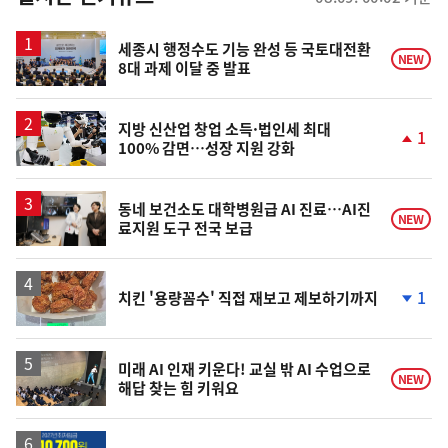
스
세종시 행정수도 기능 완성 등 국토대전환
NEW
8대 과제 이달 중 발표
지방 신산업 창업 소득·법인세 최대
1
100% 감면…성장 지원 강화
단
계
상
승
동네 보건소도 대학병원급 AI 진료…AI진
NEW
료지원 도구 전국 보급
1
치킨 '용량꼼수' 직접 재보고 제보하기까지
단
계
하
락
미래 AI 인재 키운다! 교실 밖 AI 수업으로
NEW
해답 찾는 힘 키워요