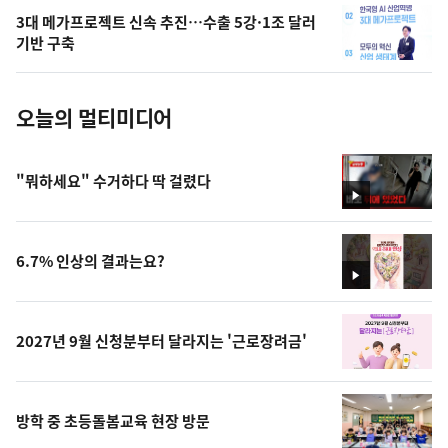
의
3대 메가프로젝트 신속 추진…수출 5강·1조 달러
사
기반 구축
진
오늘의 멀티미디어
"뭐하세요" 수거하다 딱 걸렸다
영
상
6.7% 인상의 결과는요?
영
상
2027년 9월 신청분부터 달라지는 '근로장려금'
방학 중 초등돌봄교육 현장 방문