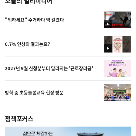
오늘의 멀티미디어
"뭐하세요" 수거하다 딱 걸렸다
영
상
6.7% 인상의 결과는요?
영
상
2027년 9월 신청분부터 달라지는 '근로장려금'
방학 중 초등돌봄교육 현장 방문
정책포커스