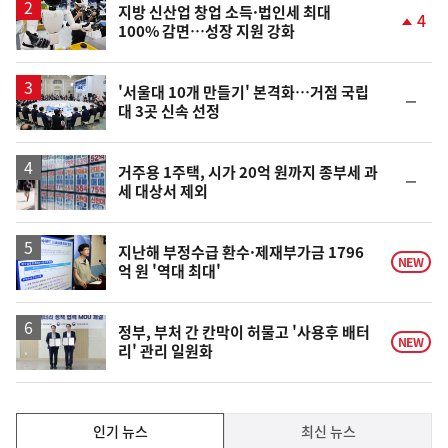
지방 신산업 창업 소득·법인세 최대
4
100% 감면…성장 지원 강화
단
계
상
승
'서울대 10개 만들기' 본격화…거점 국립
순
대 3곳 신속 선정
위
동
일
거주용 1주택, 시가 20억 원까지 종부세 과
순
세 대상서 제외
위
동
일
지난해 부정수급 환수·제재부가금 1796
NEW
억 원 '역대 최대'
정부, 부처 간 칸막이 허물고 '사용후 배터
NEW
리' 관리 일원화
인
인기 뉴스
최신 뉴스