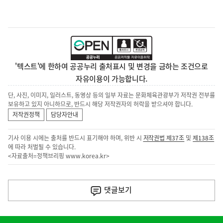
'텍스트'에 한하여 공공누리 출처표시 및 변경을 금하는 조건으로
자유이용이 가능합니다.
단, 사진, 이미지, 일러스트, 동영상 등의 일부 자료는 문화체육관광부가 저작권 전부를
보유하고 있지 아니하므로, 반드시 해당 저작권자의 허락을 받으셔야 합니다.
저작권정책
담당자안내
기사 이용 시에는 출처를 반드시 표기해야 하며, 위반 시
저작권법 제37조
및
제138조
에 따라 처벌될 수 있습니다.
<자료출처=정책브리핑
www.korea.kr
>
이
전
댓글
보기
다
음
히