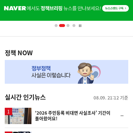
기
단
배
사
너
영
정
역
책
정책 NOW
NOW,
MY
맞
춤
뉴
실시간 인기뉴스
08.09. 21:12 기준
스
'2026 주민등록 비대면 사실조사' 기간이
순
돌아왔어요!
위
동
일