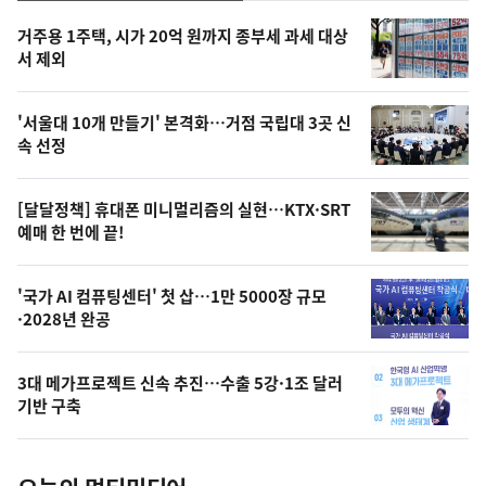
기,
인
기
최
거주용 1주택, 시가 20억 원까지 종부세 과세 대상
뉴
서 제외
신,
스
오
'서울대 10개 만들기' 본격화…거점 국립대 3곳 신
늘
속 선정
의
영
[달달정책] 휴대폰 미니멀리즘의 실현…KTX·SRT
상
예매 한 번에 끝!
,
오
'국가 AI 컴퓨팅센터' 첫 삽…1만 5000장 규모
·2028년 완공
늘
의
3대 메가프로젝트 신속 추진…수출 5강·1조 달러
사
기반 구축
진