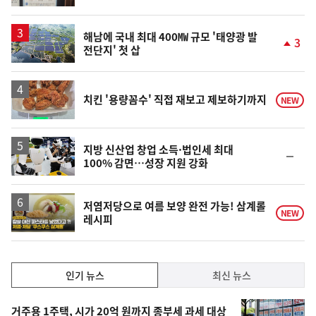
해남에 국내 최대 400㎿ 규모 '태양광 발
3
전단지' 첫 삽
단
계
상
승
치킨 '용량꼼수' 직접 재보고 제보하기까지
NEW
지방 신산업 창업 소득·법인세 최대
순
100% 감면…성장 지원 강화
위
동
일
영
저염저당으로 여름 보양 완전 가능! 삼계롤
NEW
레시피
상
인
인기 뉴스
최신 뉴스
기,
인
기
최
거주용 1주택, 시가 20억 원까지 종부세 과세 대상