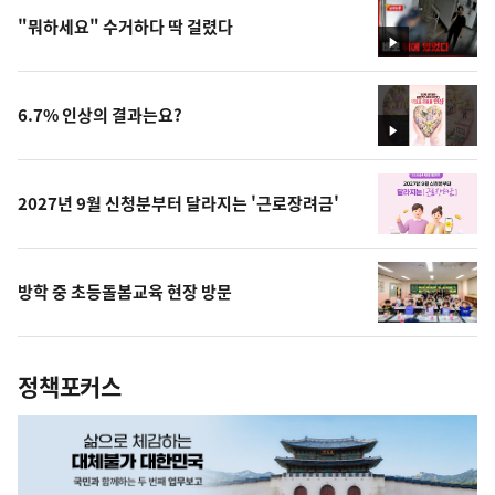
"뭐하세요" 수거하다 딱 걸렸다
영
상
6.7% 인상의 결과는요?
영
상
2027년 9월 신청분부터 달라지는 '근로장려금'
방학 중 초등돌봄교육 현장 방문
정책포커스