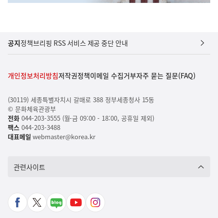
공지
정책브리핑 RSS 서비스 제공 중단 안내
개인정보처리방침
저작권정책
이메일 수집거부
자주 묻는 질문(FAQ)
(30119) 세종특별자치시 갈매로 388 정부세종청사 15동
© 문화체육관광부
전화
044-203-3555 (월-금 09:00 - 18:00, 공휴일 제외)
팩스
044-203-3488
대표메일
webmaster@korea.kr
관련사이트
페
X
네
유
인
이
바
이
튜
스