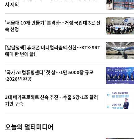
뉴
서 제외
신,
스
오
'서울대 10개 만들기' 본격화…거점 국립대 3곳 신
늘
속 선정
의
영
[달달정책] 휴대폰 미니멀리즘의 실현…KTX·SRT
상
예매 한 번에 끝!
,
오
'국가 AI 컴퓨팅센터' 첫 삽…1만 5000장 규모
·2028년 완공
늘
의
3대 메가프로젝트 신속 추진…수출 5강·1조 달러
사
기반 구축
진
오늘의 멀티미디어