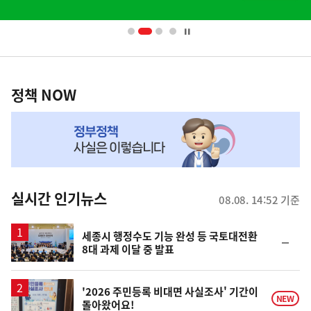
배
사
너
영
정
역
책
정책 NOW
NOW,
MY
맞
춤
뉴
실시간 인기뉴스
08.08. 14:52 기준
스
세종시 행정수도 기능 완성 등 국토대전환
순
8대 과제 이달 중 발표
위
동
일
'2026 주민등록 비대면 사실조사' 기간이
NEW
돌아왔어요!