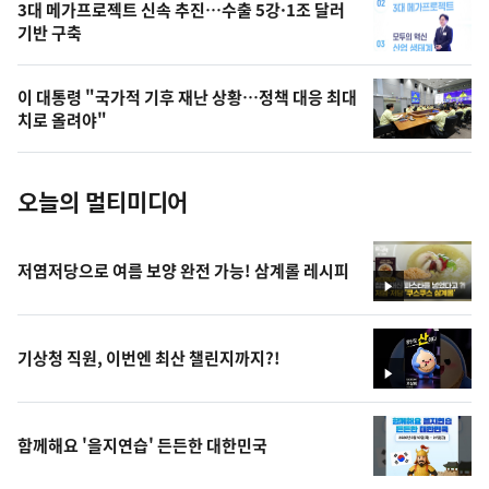
오
3대 메가프로젝트 신속 추진…수출 5강·1조 달러
기반 구축
늘
의
이 대통령 "국가적 기후 재난 상황…정책 대응 최대
사
치로 올려야"
진
오늘의 멀티미디어
저염저당으로 여름 보양 완전 가능! 삼계롤 레시피
영
상
기상청 직원, 이번엔 최산 챌린지까지?!
영
상
함께해요 '을지연습' 든든한 대한민국