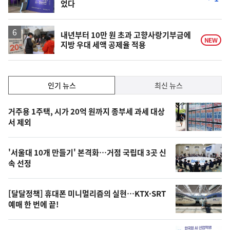
었다
단
계
하
락
내년부터 10만 원 초과 고향사랑기부금에
NEW
지방 우대 세액 공제율 적용
인
인기 뉴스
최신 뉴스
기,
인
기
최
거주용 1주택, 시가 20억 원까지 종부세 과세 대상
뉴
서 제외
신,
스
오
'서울대 10개 만들기' 본격화…거점 국립대 3곳 신
늘
속 선정
의
영
[달달정책] 휴대폰 미니멀리즘의 실현…KTX·SRT
상
예매 한 번에 끝!
,