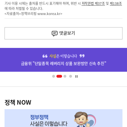
기사 이용 시에는 출처를 반드시 표기해야 하며, 위반 시
저작권법 제37조
및
제138조
에 따라 처벌될 수 있습니다.
<자료출처=정책브리핑
www.korea.kr
>
이
전
댓글
보기
다
음
히
기
단
금융위 "단일종목 레버리지 상품 보완방안 신속 추진"
배
사
너
영
정
역
책
정책 NOW
NOW,
MY