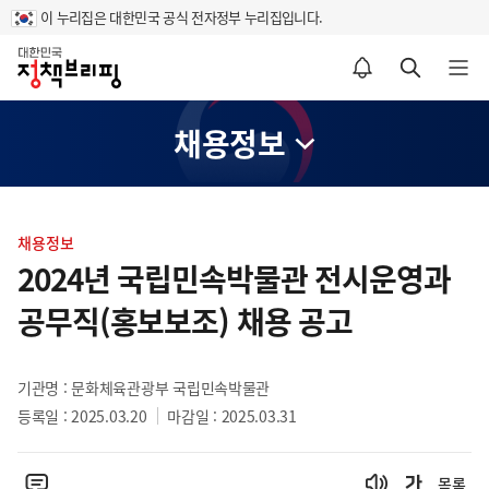
이 누리집은 대한민국 공식 전자정부 누리집입니다.
홈
알림설정 바로가기
검색 바로가기
메뉴 열기
채용정보
콘
텐
채용정보
츠
2024년 국립민속박물관 전시운영과
영
공무직(홍보보조) 채용 공고
역
기관명 : 문화체육관광부 국립민속박물관
등록일 : 2025.03.20
마감일 : 2025.03.31
목록