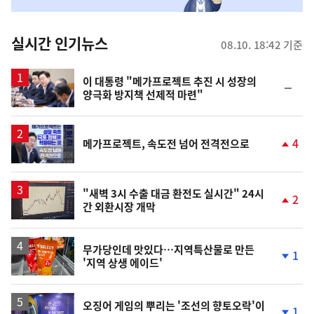
맞
춤
뉴
실시간 인기뉴스
08.10. 18:42 기준
스
이 대통령 "메가프로젝트 추진 시 성장의
순
양극화 방지책 선제적 마련"
위
동
일
4
메가프로젝트, 속도전 넘어 전격전으로
단
계
상
승
"새벽 3시 수출 대금 환전도 실시간" 24시
2
간 외환시장 개막
단
계
상
승
무가당인데 맛있다…지역특산물로 만든
1
'지역 상생 에이드'
단
계
하
락
오징어 게임의 뿌리는 '조선의 향토오락'이
1