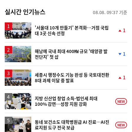
춤
뉴
실시간 인기뉴스
08.08. 09:37 기준
스
'서울대 10개 만들기' 본격화…거점 국립
1
대 3곳 신속 선정
단
계
상
승
해남에 국내 최대 400㎿ 규모 '태양광 발
1
전단지' 첫 삽
단
계
하
락
세종시 행정수도 기능 완성 등 국토대전환
1
8대 과제 이달 중 발표
단
계
상
승
지방 신산업 창업 소득·법인세 최대
NEW
100% 감면…성장 지원 강화
동네 보건소도 대학병원급 AI 진료…AI진
NEW
료지원 도구 전국 보급