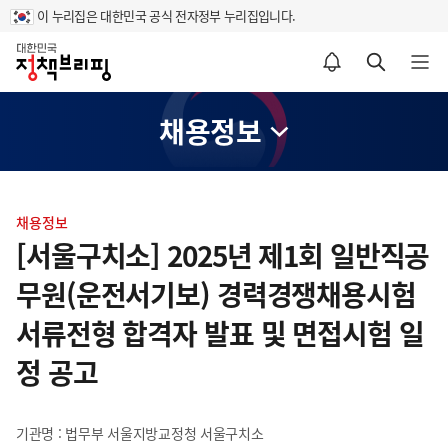
이 누리집은 대한민국 공식 전자정부 누리집입니다.
홈
알림설정 바로가기
검색 바로가기
메뉴 열기
채용정보
콘
텐
채용정보
츠
[서울구치소] 2025년 제1회 일반직공
영
무원(운전서기보) 경력경쟁채용시험
역
서류전형 합격자 발표 및 면접시험 일
정 공고
기관명 : 법무부 서울지방교정청 서울구치소