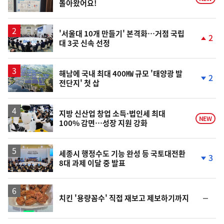
돌아왔어요!
'서울대 10개 만들기' 본격화…거점 국립
2
대 3곳 신속 선정
단
계
상
승
해남에 국내 최대 400㎿ 규모 '태양광 발
2
전단지' 첫 삽
단
계
하
락
지방 신산업 창업 소득·법인세 최대
NEW
100% 감면…성장 지원 강화
세종시 행정수도 기능 완성 등 국토대전환
3
8대 과제 이달 중 발표
단
계
하
락
순
치킨 '용량꼼수' 직접 재보고 제보하기까지
위
동
일