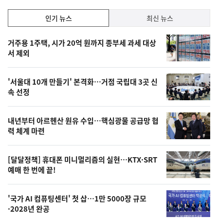
인
인기 뉴스
최신 뉴스
기,
인
기
최
거주용 1주택, 시가 20억 원까지 종부세 과세 대상
뉴
서 제외
신,
스
오
'서울대 10개 만들기' 본격화…거점 국립대 3곳 신
늘
속 선정
의
영
내년부터 아르헨산 원유 수입…핵심광물 공급망 협
상
력 체계 마련
,
오
[달달정책] 휴대폰 미니멀리즘의 실현…KTX·SRT
예매 한 번에 끝!
늘
의
'국가 AI 컴퓨팅센터' 첫 삽…1만 5000장 규모
사
·2028년 완공