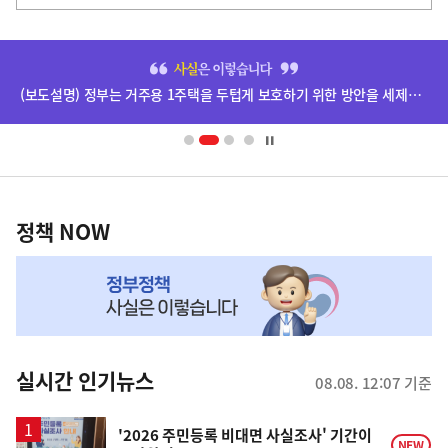
다
음
히
기
단
(보도설명) 정부는 거주용 1주택을 두텁게 보호하기 위한 방안을 세제개편안에 담았습니다.
배
사
너
영
정
역
책
정책 NOW
NOW,
MY
맞
춤
뉴
실시간 인기뉴스
08.08. 12:07 기준
스
'2026 주민등록 비대면 사실조사' 기간이
NEW