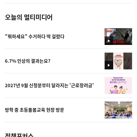
진
오늘의 멀티미디어
"뭐하세요" 수거하다 딱 걸렸다
영
상
6.7% 인상의 결과는요?
영
상
2027년 9월 신청분부터 달라지는 '근로장려금'
방학 중 초등돌봄교육 현장 방문
정책포커스