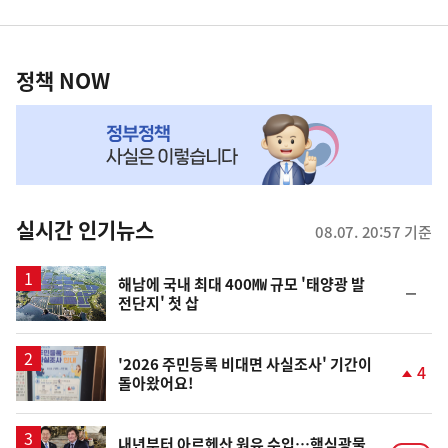
영
정
역
책
정책 NOW
NOW,
MY
맞
춤
뉴
실시간 인기뉴스
08.07. 20:57 기준
스
해남에 국내 최대 400㎿ 규모 '태양광 발
순
전단지' 첫 삽
위
동
일
'2026 주민등록 비대면 사실조사' 기간이
4
돌아왔어요!
단
계
상
승
내년부터 아르헨산 원유 수입…핵심광물