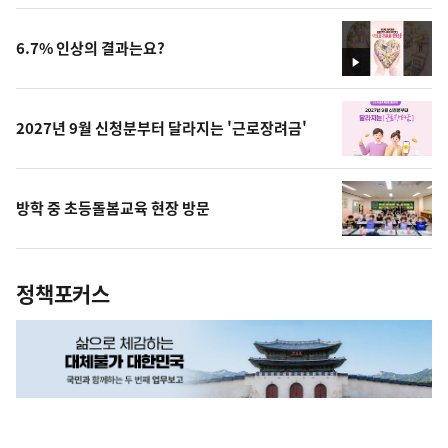
상
6.7% 인상의 결과는요?
영
상
2027년 9월 신청분부터 달라지는 '근로장려금'
방학 중 초등돌봄교육 현장 방문
정책포커스