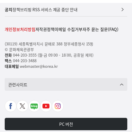
공지
정책브리핑 RSS 서비스 제공 중단 안내
개인정보처리방침
저작권정책
이메일 수집거부
자주 묻는 질문(FAQ)
(30119) 세종특별자치시 갈매로 388 정부세종청사 15동
© 문화체육관광부
전화
044-203-3555 (월-금 09:00 - 18:00, 공휴일 제외)
팩스
044-203-3488
대표메일
webmaster@korea.kr
관련사이트
페
X
네
유
인
이
바
이
튜
스
스
로
버
브
타
PC 버전
북
가
포
바
그