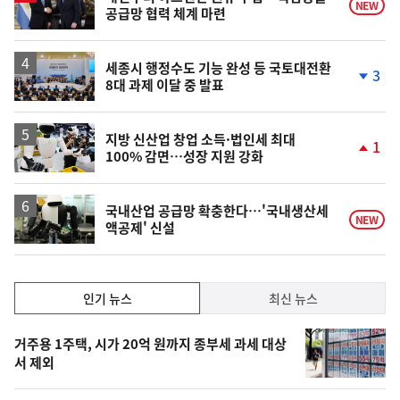
NEW
공급망 협력 체계 마련
세종시 행정수도 기능 완성 등 국토대전환
3
8대 과제 이달 중 발표
단
계
하
락
지방 신산업 창업 소득·법인세 최대
1
100% 감면…성장 지원 강화
단
계
상
승
국내산업 공급망 확충한다…'국내생산세
NEW
액공제' 신설
인
인기 뉴스
최신 뉴스
기,
인
기
최
거주용 1주택, 시가 20억 원까지 종부세 과세 대상
뉴
서 제외
신,
스