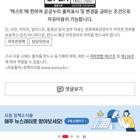
'텍스트'에 한하여 공공누리 출처표시 및 변경을 금하는 조건으로
자유이용이 가능합니다.
단, 사진, 이미지, 일러스트, 동영상 등의 일부 자료는 문화체육관광부가 저작권 전부를
보유하고 있지 아니하므로, 반드시 해당 저작권자의 허락을 받으셔야 합니다.
저작권정책
담당자안내
기사 이용 시에는 출처를 반드시 표기해야 하며, 위반 시
저작권법 제37조
및
제138조
에 따라 처벌될 수 있습니다.
<자료출처=정책브리핑
www.korea.kr
>
이
전
댓글
보기
다
음
히
기
단
배
사
너