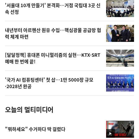
오
'서울대 10개 만들기' 본격화…거점 국립대 3곳 신
늘
속 선정
의
영
내년부터 아르헨산 원유 수입…핵심광물 공급망 협
상
력 체계 마련
,
오
[달달정책] 휴대폰 미니멀리즘의 실현…KTX·SRT
예매 한 번에 끝!
늘
의
'국가 AI 컴퓨팅센터' 첫 삽…1만 5000장 규모
사
·2028년 완공
진
오늘의 멀티미디어
"뭐하세요" 수거하다 딱 걸렸다
영