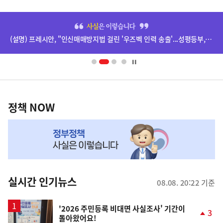
음
히
기
단
(설명) 프레시안, "인신매매방지법 걸린 '우즈벡 인력 송출'...성평등부,노동·법무부에 개선 요청" 관련
배
사
너
영
정
역
책
정책 NOW
NOW,
MY
맞
춤
뉴
실시간 인기뉴스
08.08. 20:22 기준
스
'2026 주민등록 비대면 사실조사' 기간이
3
돌아왔어요!
단