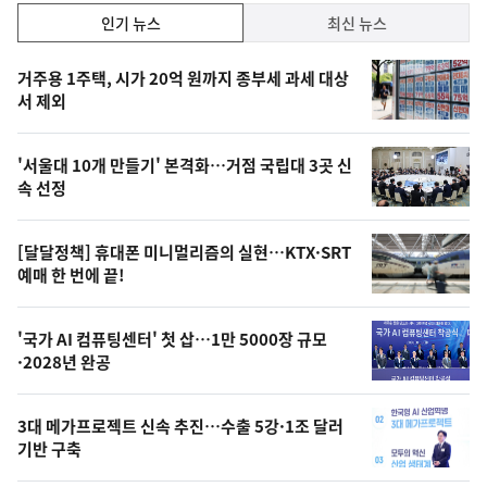
인
인기 뉴스
최신 뉴스
기,
인
기
최
거주용 1주택, 시가 20억 원까지 종부세 과세 대상
뉴
서 제외
신,
스
오
'서울대 10개 만들기' 본격화…거점 국립대 3곳 신
늘
속 선정
의
영
[달달정책] 휴대폰 미니멀리즘의 실현…KTX·SRT
상
예매 한 번에 끝!
,
오
'국가 AI 컴퓨팅센터' 첫 삽…1만 5000장 규모
·2028년 완공
늘
의
3대 메가프로젝트 신속 추진…수출 5강·1조 달러
사
기반 구축
진