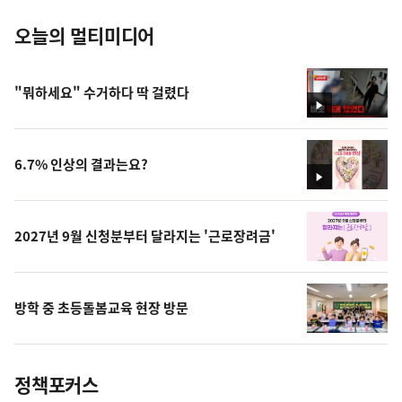
오늘의 멀티미디어
"뭐하세요" 수거하다 딱 걸렸다
영
상
6.7% 인상의 결과는요?
영
상
2027년 9월 신청분부터 달라지는 '근로장려금'
방학 중 초등돌봄교육 현장 방문
정책포커스