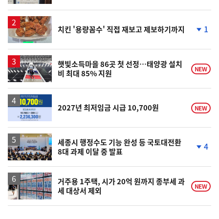
계
상
승
1
치킨 '용량꼼수' 직접 재보고 제보하기까지
단
계
하
락
햇빛소득마을 86곳 첫 선정…태양광 설치
NEW
비 최대 85% 지원
2027년 최저임금 시급 10,700원
NEW
세종시 행정수도 기능 완성 등 국토대전환
4
8대 과제 이달 중 발표
단
계
하
락
거주용 1주택, 시가 20억 원까지 종부세 과
NEW
세 대상서 제외