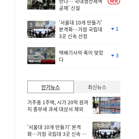
한다…'국내생산세액
NEW
공제' 신설
'서울대 10개 만들기'
1
본격화…거점 국립대
단
3곳 신속 선정
계
하
락
택배기사의 촉이 맞았
3
다
단
계
하
락
인기뉴스
최신뉴스
거주용 1주택, 시가 20억 원까
지 종부세 과세 대상서 제외
'서울대 10개 만들기' 본격
화…거점 국립대 3곳 신속 선