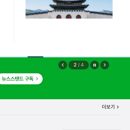
정지
이
다
2
/
4
전
음
보
보
기
기
공지사항
더보기