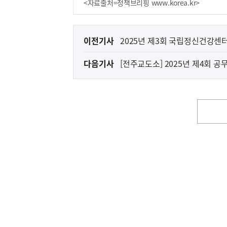
<자료출처=정책브리핑 www.korea.kr>
이
이전기사
2025년 제3회 국립정신건강센
전
다음기사
[전주교도소] 2025년 제4회 공
다
음
기
사
영
역