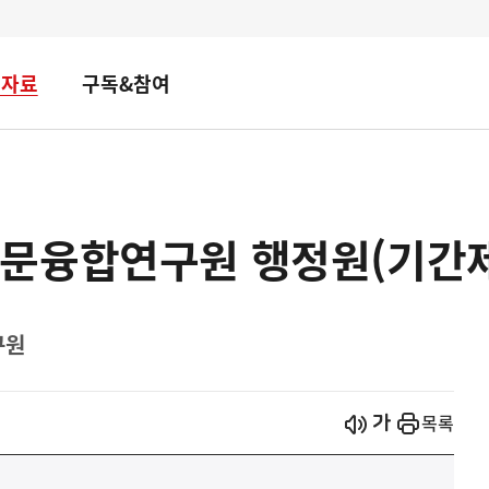
책자료
구독&참여
문융합연구원 행정원(기간제
구원
시작
열기
목록