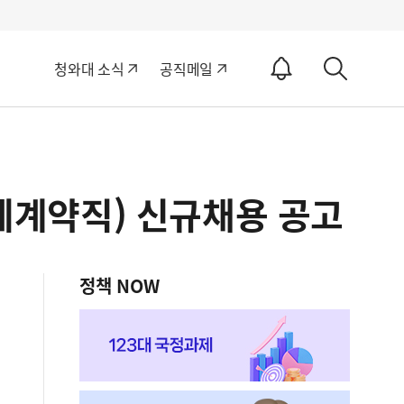
알
청와대 소식
공직메일
림
상
ON
세
검
색
계약직) 신규채용 공고
정책 NOW