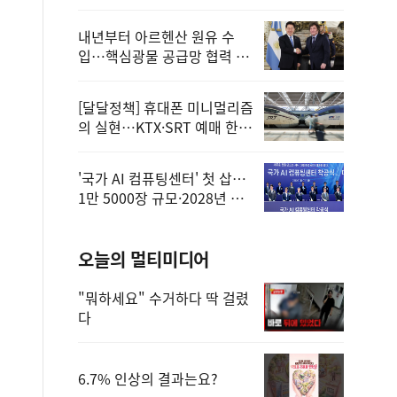
정
내년부터 아르헨산 원유 수
입…핵심광물 공급망 협력 체
계 마련
[달달정책] 휴대폰 미니멀리즘
의 실현…KTX·SRT 예매 한
번에 끝!
'국가 AI 컴퓨팅센터' 첫 삽…
1만 5000장 규모·2028년 완
공
오늘의 멀티미디어
"뭐하세요" 수거하다 딱 걸렸
다
6.7% 인상의 결과는요?