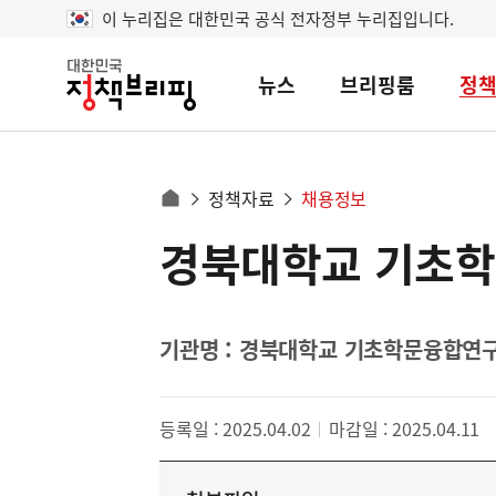
이 누리집은 대한민국 공식 전자정부 누리집입니다.
뉴스
브리핑룸
정
대
한
민
국
정
사
정책자료
채용정보
책
홈
브
이
으
경북대학교 기초학
콘
리
트
로
핑
텐
이
츠
동
영
기관명 : 경북대학교 기초학문융합연
경
역
로
등록일 : 2025.04.02
마감일 : 2025.04.11