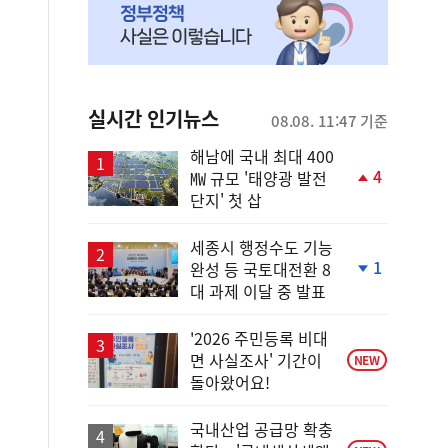
실시간 인기뉴스
08.08. 11:47 기준
해남에 국내 최대 400
4
㎿ 규모 '태양광 발전
단
단지' 첫 삽
계
상
승
세종시 행정수도 기능
1
완성 등 국토대전환 8
단
대 과제 이달 중 발표
계
하
락
'2026 주민등록 비대
면 사실조사' 기간이
NEW
돌아왔어요!
국내산업 공급망 확충