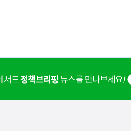
은
이
렇
습
니
다