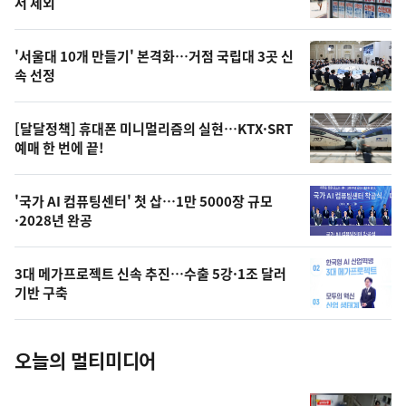
뉴
서 제외
신,
스
오
'서울대 10개 만들기' 본격화…거점 국립대 3곳 신
늘
속 선정
의
영
[달달정책] 휴대폰 미니멀리즘의 실현…KTX·SRT
상
예매 한 번에 끝!
,
오
'국가 AI 컴퓨팅센터' 첫 삽…1만 5000장 규모
·2028년 완공
늘
의
3대 메가프로젝트 신속 추진…수출 5강·1조 달러
사
기반 구축
진
오늘의 멀티미디어