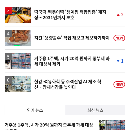
떡국떡·떡볶이떡 '생계형 적합업종' 재지
2
정…2031년까지 보호
단
계
상
승
치킨 '용량꼼수' 직접 재보고 제보하기까지
NEW
거주용 1주택, 시가 20억 원까지 종부세 과
1
세 대상서 제외
단
계
하
락
철강·석유화학 등 주력산업 AI 제조 혁
NEW
신…잠재성장률 높인다
인
인기 뉴스
최신 뉴스
기,
인
기
최
거주용 1주택, 시가 20억 원까지 종부세 과세 대상