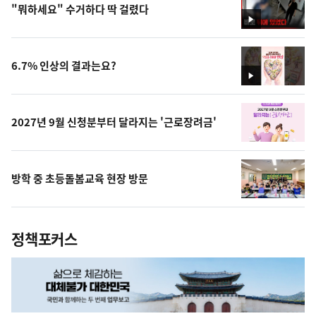
"뭐하세요" 수거하다 딱 걸렸다
영
상
6.7% 인상의 결과는요?
영
상
2027년 9월 신청분부터 달라지는 '근로장려금'
방학 중 초등돌봄교육 현장 방문
정책포커스