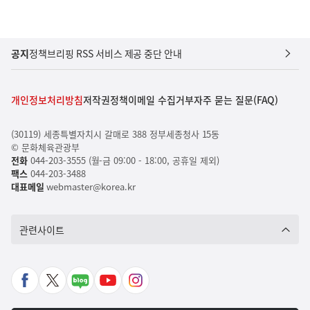
공지
정책브리핑 RSS 서비스 제공 중단 안내
개인정보처리방침
저작권정책
이메일 수집거부
자주 묻는 질문(FAQ)
(30119) 세종특별자치시 갈매로 388 정부세종청사 15동
© 문화체육관광부
전화
044-203-3555 (월-금 09:00 - 18:00, 공휴일 제외)
팩스
044-203-3488
대표메일
webmaster@korea.kr
관련사이트
페
X
네
유
인
이
바
이
튜
스