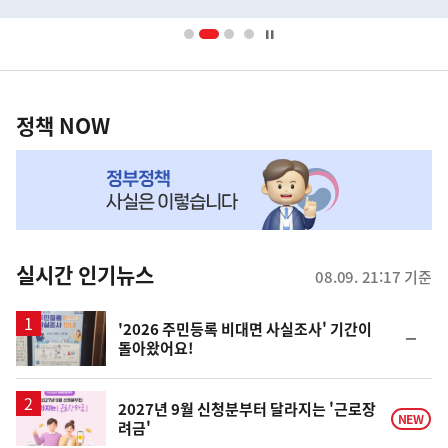
배
사
너
영
정
역
책
정책 NOW
NOW,
MY
맞
춤
뉴
실시간 인기뉴스
08.09. 21:17 기준
스
'2026 주민등록 비대면 사실조사' 기간이
순
돌아왔어요!
위
동
일
2027년 9월 신청분부터 달라지는 '근로장
NEW
려금'