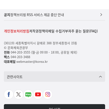
공지
정책브리핑 RSS 서비스 제공 중단 안내
개인정보처리방침
저작권정책
이메일 수집거부
자주 묻는 질문(FAQ)
(30119) 세종특별자치시 갈매로 388 정부세종청사 15동
© 문화체육관광부
전화
044-203-3555 (월-금 09:00 - 18:00, 공휴일 제외)
팩스
044-203-3488
대표메일
webmaster@korea.kr
관련사이트
페
X
네
유
인
이
바
이
튜
스
스
로
버
브
타