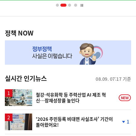
너
영
정
역
책
정책 NOW
NOW,
MY
맞
춤
뉴
실시간 인기뉴스
08.09. 07:17 기준
스
철강·석유화학 등 주력산업 AI 제조 혁
NEW
신…잠재성장률 높인다
'2026 주민등록 비대면 사실조사' 기간이
1
돌아왔어요!
단
계