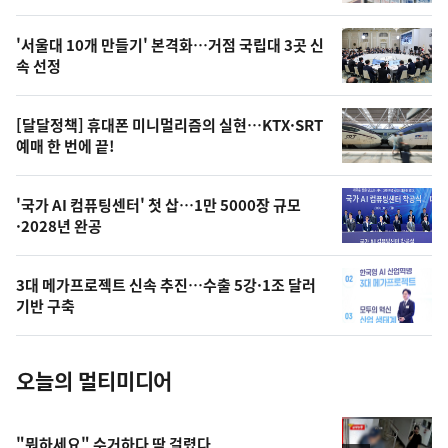
신,
스
오
'서울대 10개 만들기' 본격화…거점 국립대 3곳 신
늘
속 선정
의
영
[달달정책] 휴대폰 미니멀리즘의 실현…KTX·SRT
상
예매 한 번에 끝!
,
오
'국가 AI 컴퓨팅센터' 첫 삽…1만 5000장 규모
·2028년 완공
늘
의
3대 메가프로젝트 신속 추진…수출 5강·1조 달러
사
기반 구축
진
오늘의 멀티미디어
"뭐하세요" 수거하다 딱 걸렸다