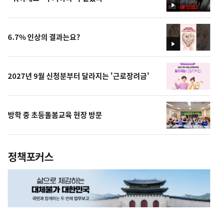
영
상
6.7% 인상의 결과는요?
영
상
2027년 9월 신청분부터 달라지는 '근로장려금'
방학 중 초등돌봄교육 현장 방문
정책포커스