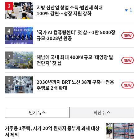
하
락
지방 신산업 창업 소득·법인세 최대
1
100% 감면…성장 지원 강화
단
계
하
락
'국가 AI 컴퓨팅센터' 첫 삽…1만 5000장
NEW
규모·2028년 완공
해남에 국내 최대 400㎿ 규모 '태양광 발
NEW
전단지' 첫 삽
2030년까지 BRT 노선 38개 구축…전용
NEW
주행로 2배 확대
인
인기 뉴스
최신 뉴스
기,
인
기
최
거주용 1주택, 시가 20억 원까지 종부세 과세 대상
뉴
서 제외