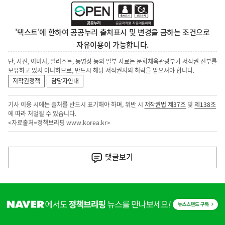
'텍스트'에 한하여 공공누리 출처표시 및 변경을 금하는 조건으로
자유이용이 가능합니다.
단, 사진, 이미지, 일러스트, 동영상 등의 일부 자료는 문화체육관광부가 저작권 전부를
보유하고 있지 아니하므로, 반드시 해당 저작권자의 허락을 받으셔야 합니다.
저작권정책
담당자안내
기사 이용 시에는 출처를 반드시 표기해야 하며, 위반 시
저작권법 제37조
및
제138조
에 따라 처벌될 수 있습니다.
<자료출처=정책브리핑
www.korea.kr
>
이
전
댓글
보기
다
음
히
기
단
배
사