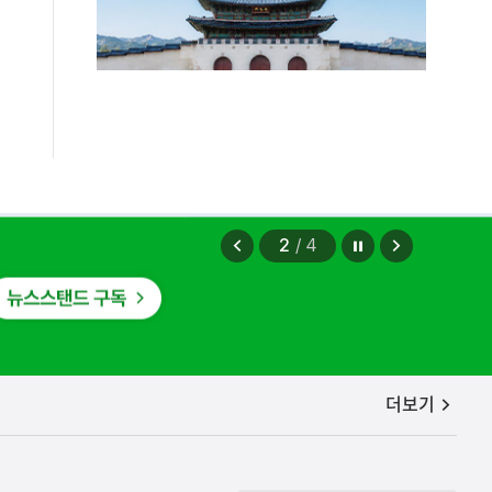
정지
이
다
2
/
4
전
음
보
보
기
기
공지사항
더보기