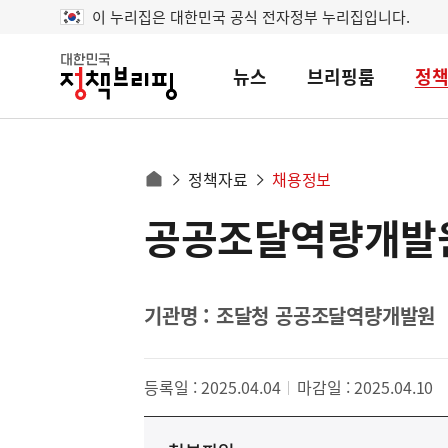
이 누리집은 대한민국 공식 전자정부 누리집입니다.
뉴스
브리핑룸
정
대
한
민
국
정
사
정책자료
채용정보
책
홈
브
이
으
공공조달역량개발원
콘
리
트
로
핑
텐
이
츠
동
영
기관명 : 조달청 공공조달역량개발원
경
역
로
등록일 : 2025.04.04
마감일 : 2025.04.10