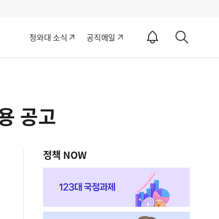
알
청와대 소식
공직메일
림
상
ON
세
검
색
용 공고
정책 NOW