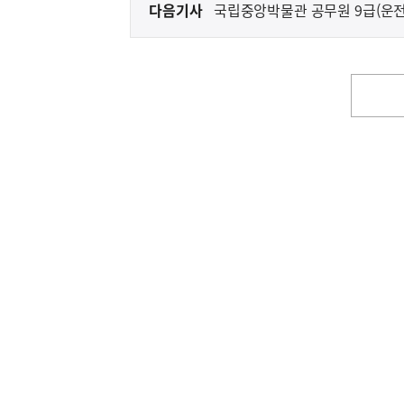
다음기사
국립중앙박물관 공무원 9급(운
다
음
기
사
영
역