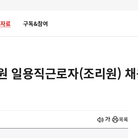
책자료
구독&참여
 일용직근로자(조리원) 채
시작
열기
목록