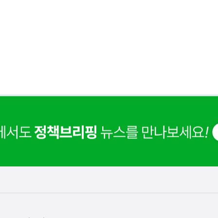
은
이
렇
습
니
다