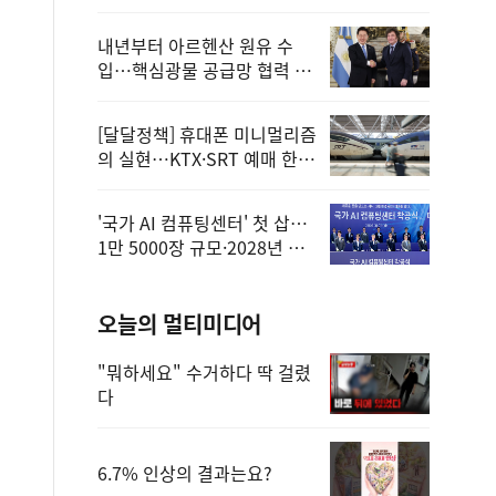
정
내년부터 아르헨산 원유 수
입…핵심광물 공급망 협력 체
계 마련
[달달정책] 휴대폰 미니멀리즘
의 실현…KTX·SRT 예매 한
번에 끝!
'국가 AI 컴퓨팅센터' 첫 삽…
1만 5000장 규모·2028년 완
공
오늘의 멀티미디어
"뭐하세요" 수거하다 딱 걸렸
다
6.7% 인상의 결과는요?