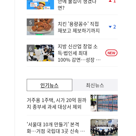
1
안에 물집이 생겼다
단
면?
계
상
승
치킨 '용량꼼수' 직접
2
재보고 제보하기까지
단
계
하
지방 신산업 창업 소
락
득·법인세 최대
NEW
100% 감면…성장 지
원 강화
인기뉴스
최신뉴스
거주용 1주택, 시가 20억 원까
지 종부세 과세 대상서 제외
'서울대 10개 만들기' 본격
화…거점 국립대 3곳 신속 선