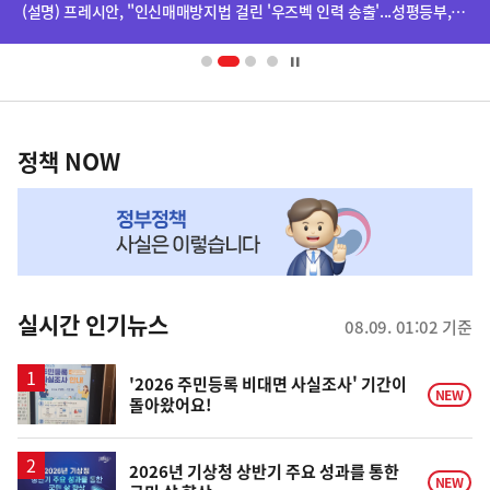
단
(설명) 프레시안, "인신매매방지법 걸린 '우즈벡 인력 송출'...성평등부,노동·법무부에 개선 요청" 관련
배
사
너
영
정
역
책
정책 NOW
NOW,
MY
맞
춤
뉴
실시간 인기뉴스
08.09. 01:02 기준
스
'2026 주민등록 비대면 사실조사' 기간이
NEW
돌아왔어요!
2026년 기상청 상반기 주요 성과를 통한
NEW