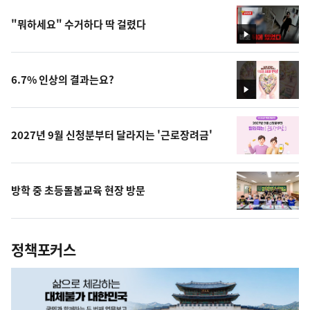
"뭐하세요" 수거하다 딱 걸렸다
영
상
6.7% 인상의 결과는요?
영
상
2027년 9월 신청분부터 달라지는 '근로장려금'
방학 중 초등돌봄교육 현장 방문
정책포커스