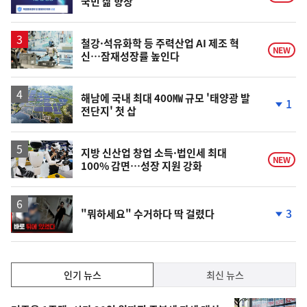
국민 삶 향상
철강·석유화학 등 주력산업 AI 제조 혁
NEW
신…잠재성장률 높인다
해남에 국내 최대 400㎿ 규모 '태양광 발
1
전단지' 첫 삽
단
계
하
락
지방 신산업 창업 소득·법인세 최대
NEW
100% 감면…성장 지원 강화
영
3
"뭐하세요" 수거하다 딱 걸렸다
상
단
계
하
락
인
인기 뉴스
최신 뉴스
기,
인