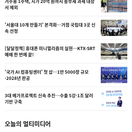
기
최
거주용 1주택, 시가 20억 원까지 종부세 과세 대상
뉴
서 제외
신,
스
오
'서울대 10개 만들기' 본격화…거점 국립대 3곳 신
늘
속 선정
의
영
[달달정책] 휴대폰 미니멀리즘의 실현…KTX·SRT
상
예매 한 번에 끝!
,
오
'국가 AI 컴퓨팅센터' 첫 삽…1만 5000장 규모
·2028년 완공
늘
의
3대 메가프로젝트 신속 추진…수출 5강·1조 달러
사
기반 구축
진
오늘의 멀티미디어