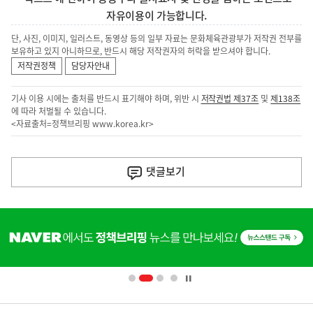
자유이용이 가능합니다.
단, 사진, 이미지, 일러스트, 동영상 등의 일부 자료는 문화체육관광부가 저작권 전부를
보유하고 있지 아니하므로, 반드시 해당 저작권자의 허락을 받으셔야 합니다.
저작권정책
담당자안내
기사 이용 시에는 출처를 반드시 표기해야 하며, 위반 시
저작권법 제37조
및
제138조
에 따라 처벌될 수 있습니다.
<자료출처=정책브리핑
www.korea.kr
>
이
전
댓글
보기
다
음
히
기
단
배
사
너
영