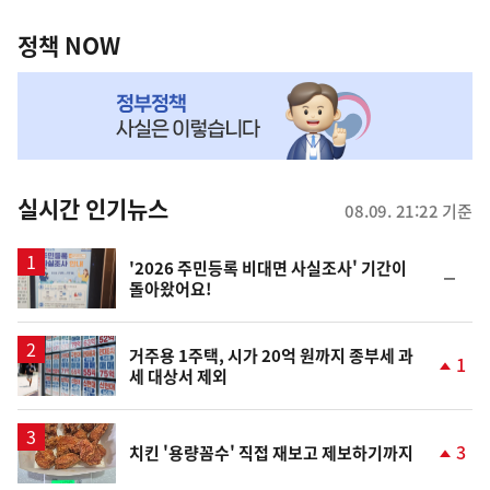
정
역
책
정책 NOW
NOW,
MY
맞
춤
뉴
실시간 인기뉴스
08.09. 21:22 기준
스
'2026 주민등록 비대면 사실조사' 기간이
순
돌아왔어요!
위
동
일
거주용 1주택, 시가 20억 원까지 종부세 과
1
세 대상서 제외
단
계
상
승
3
치킨 '용량꼼수' 직접 재보고 제보하기까지
단
계