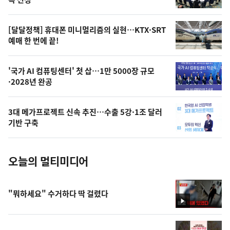
의
영
[달달정책] 휴대폰 미니멀리즘의 실현…KTX·SRT
상
예매 한 번에 끝!
,
오
'국가 AI 컴퓨팅센터' 첫 삽…1만 5000장 규모
·2028년 완공
늘
의
3대 메가프로젝트 신속 추진…수출 5강·1조 달러
사
기반 구축
진
오늘의 멀티미디어
"뭐하세요" 수거하다 딱 걸렸다
영
상