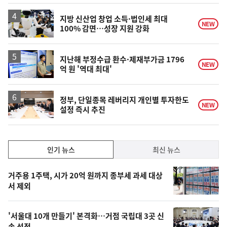
상
승
지방 신산업 창업 소득·법인세 최대
NEW
100% 감면…성장 지원 강화
지난해 부정수급 환수·제재부가금 1796
NEW
억 원 '역대 최대'
정부, 단일종목 레버리지 개인별 투자한도
NEW
설정 즉시 추진
인
인기 뉴스
최신 뉴스
기,
인
기
최
거주용 1주택, 시가 20억 원까지 종부세 과세 대상
뉴
서 제외
신,
스
오
'서울대 10개 만들기' 본격화…거점 국립대 3곳 신
늘
속 선정