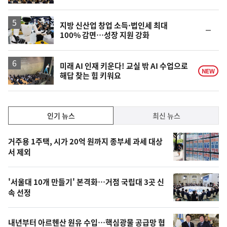
계
하
락
지방 신산업 창업 소득·법인세 최대
순
100% 감면…성장 지원 강화
위
동
일
미래 AI 인재 키운다! 교실 밖 AI 수업으로
NEW
해답 찾는 힘 키워요
인
인기 뉴스
최신 뉴스
기,
인
기
최
거주용 1주택, 시가 20억 원까지 종부세 과세 대상
뉴
서 제외
신,
스
오
'서울대 10개 만들기' 본격화…거점 국립대 3곳 신
늘
속 선정
의
영
내년부터 아르헨산 원유 수입…핵심광물 공급망 협