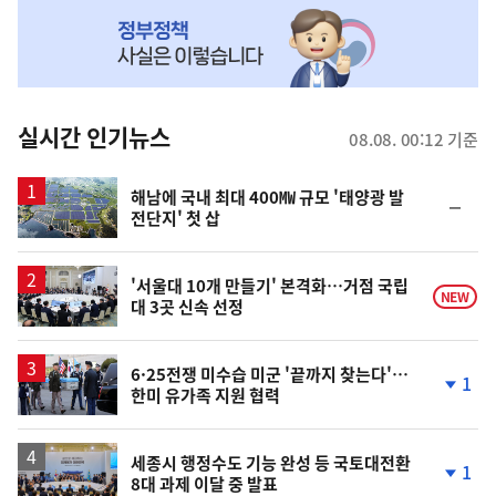
NOW,
MY
맞
춤
뉴
실시간 인기뉴스
08.08. 00:12 기준
스
해남에 국내 최대 400㎿ 규모 '태양광 발
순
전단지' 첫 삽
위
동
일
'서울대 10개 만들기' 본격화…거점 국립
NEW
대 3곳 신속 선정
6·25전쟁 미수습 미군 '끝까지 찾는다'…
1
한미 유가족 지원 협력
단
계
하
락
세종시 행정수도 기능 완성 등 국토대전환
1
8대 과제 이달 중 발표
단