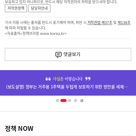
보유하고 있지 아니하므로, 반드시 해당 저작권자의 허락을 받으셔야 합니다.
저작권정책
담당자안내
기사 이용 시에는 출처를 반드시 표기해야 하며, 위반 시
저작권법 제37조
및
제138조
에 따라 처벌될 수 있습니다.
<자료출처=정책브리핑
www.korea.kr
>
이
전
댓글
보기
다
음
히
기
단
(보도설명) 정부는 거주용 1주택을 두텁게 보호하기 위한 방안을 세제개편안에 담았습니다.
배
사
너
영
정
역
책
정책 NOW