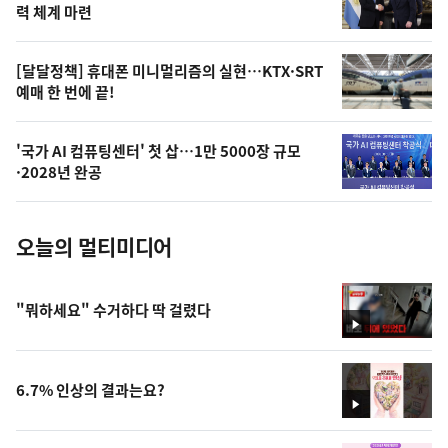
상
력 체계 마련
,
오
[달달정책] 휴대폰 미니멀리즘의 실현…KTX·SRT
예매 한 번에 끝!
늘
의
'국가 AI 컴퓨팅센터' 첫 삽…1만 5000장 규모
사
·2028년 완공
진
오늘의 멀티미디어
"뭐하세요" 수거하다 딱 걸렸다
영
상
6.7% 인상의 결과는요?
영
상