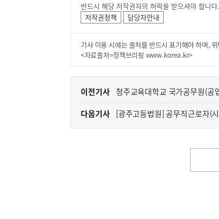
반드시 해당 저작권자의 허락을 받으셔야 합니다
저작권정책
담당자안내
기사 이용 시에는 출처를 반드시 표기해야 하며, 위
<자료출처=정책브리핑 www.korea.kr>
이
이전기사
청주교육대학교 국가공무원(공업8
전
다음기사
[광주고등법원] 공무직근로자(
다
음
기
사
영
역