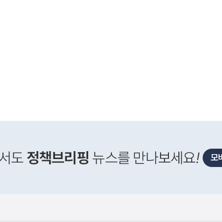
사
 거주용 1주택을 두텁게 보호하기 위한 방안을 세제개
실
은
이
렇
습
니
다