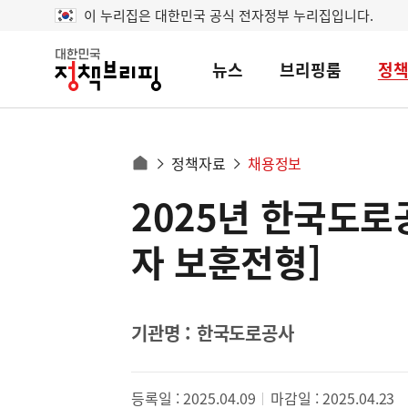
이 누리집은 대한민국 공식 전자정부 누리집입니다.
뉴스
브리핑룸
정
대
한
민
국
정
사
정책자료
채용정보
책
홈
브
이
으
2025년 한국도로
콘
리
트
로
핑
텐
이
자 보훈전형]
츠
동
영
경
역
로
기관명 : 한국도로공사
등록일 : 2025.04.09
마감일 : 2025.04.23