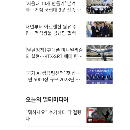
'서울대 10개 만들기' 본격
화…거점 국립대 3곳 신속 선
정
내년부터 아르헨산 원유 수
입…핵심광물 공급망 협력 체
계 마련
[달달정책] 휴대폰 미니멀리즘
의 실현…KTX·SRT 예매 한
번에 끝!
'국가 AI 컴퓨팅센터' 첫 삽…
1만 5000장 규모·2028년 완
공
오늘의 멀티미디어
"뭐하세요" 수거하다 딱 걸렸
다