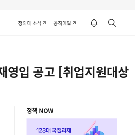
알
청와대 소식
공직메일
림
상
ON
세
검
색
인재영입 공고 [취업지원대상
정책 NOW