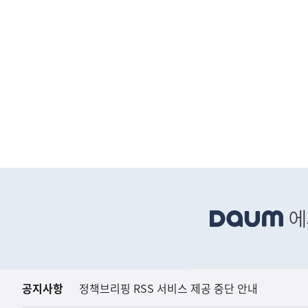
(보도설명) 정부는
재정경제부
하
단
배
너
영
역
공지사항
정책브리핑 RSS 서비스 제공 중단 안내