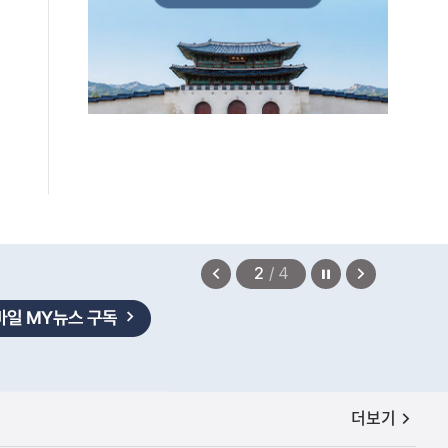
편안에 담았습니다.
2026.08.07
정지
이
다
2
/
4
전
음
보
보
기
기
공지사항
더보기