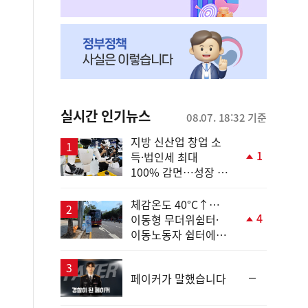
실시간 인기뉴스
08.07. 18:32 기준
지방 신산업 창업 소
1
득·법인세 최대
단
100% 감면…성장 지
계
원 강화
상
승
체감온도 40°C↑…
4
이동형 무더위쉼터·
단
이동노동자 쉼터에서
계
안전한 휴식
상
승
순
페이커가 말했습니다
위
동