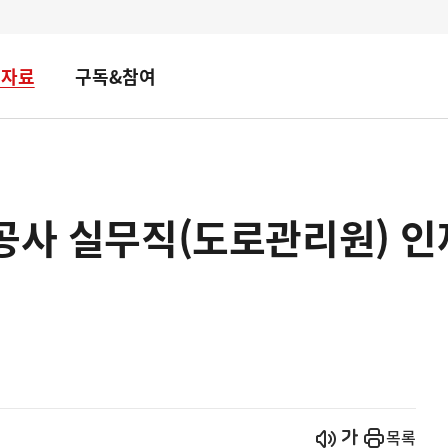
책자료
구독&참여
공사 실무직(도로관리원) 
시작
열기
목록