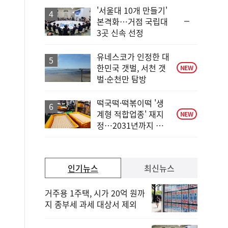
일
'서울대 10개 만들기'
순
본격화…거점 국립대
위
3곳 신속 선정
동
일
유네스코가 인정한 대
한민국 갯벌, 서천 갯
NEW
벌·순천만 탐방
떡국떡·떡볶이떡 '생
계형 적합업종' 재지
NEW
정…2031년까지 보
호
인기뉴스
최신뉴스
거주용 1주택, 시가 20억 원까
지 종부세 과세 대상서 제외