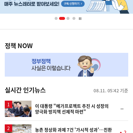
기
단
배
사
너
영
정
역
책
정책 NOW
NOW,
MY
맞
춤
뉴
실시간 인기뉴스
08.11. 05:42 기준
스
이 대통령 "메가프로젝트 추진 시 성장의
순
양극화 방지책 선제적 마련"
위
동
일
농촌 정상화 과제 7건 '가시적 성과'…친환
2