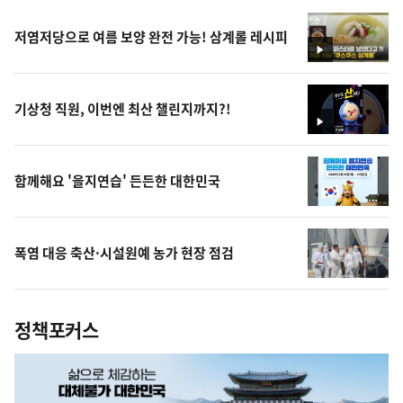
저염저당으로 여름 보양 완전 가능! 삼계롤 레시피
영
상
기상청 직원, 이번엔 최산 챌린지까지?!
영
상
함께해요 '을지연습' 든든한 대한민국
폭염 대응 축산·시설원예 농가 현장 점검
정책포커스