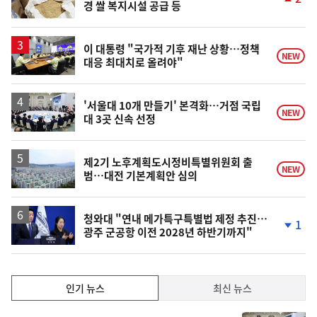
경 쌀 복지시설 공급 등
단
계
상
승
이 대통령 "국가적 기후 재난 상황…정책
NEW
대응 최대치로 올려야"
'서울대 10개 만들기' 본격화…거점 국립
NEW
대 3곳 신속 선정
제2기 노후계획도시정비특별위원회 출
NEW
범…대전 기본계획안 심의
청와대 "연내 메가특구특별법 제정 추진…
1
광주 군공항 이전 2028년 하반기까지"
단
계
하
락
인
인기 뉴스
최신 뉴스
기,
인