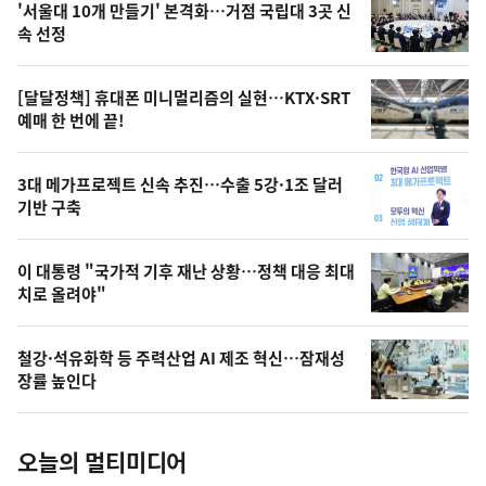
기
최
'서울대 10개 만들기' 본격화…거점 국립대 3곳 신
뉴
속 선정
신,
스
오
[달달정책] 휴대폰 미니멀리즘의 실현…KTX·SRT
늘
예매 한 번에 끝!
의
영
3대 메가프로젝트 신속 추진…수출 5강·1조 달러
상
기반 구축
,
오
이 대통령 "국가적 기후 재난 상황…정책 대응 최대
치로 올려야"
늘
의
철강·석유화학 등 주력산업 AI 제조 혁신…잠재성
사
장률 높인다
진
오늘의 멀티미디어