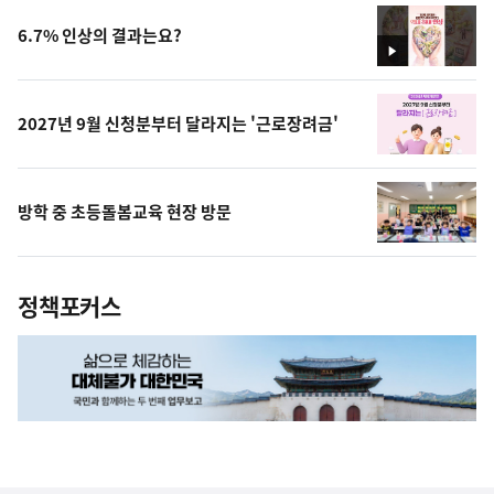
6.7% 인상의 결과는요?
영
상
2027년 9월 신청분부터 달라지는 '근로장려금'
방학 중 초등돌봄교육 현장 방문
정책포커스