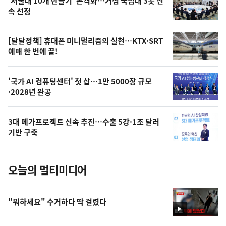
'서울대 10개 만들기' 본격화…거점 국립대 3곳 신
늘
속 선정
의
영
[달달정책] 휴대폰 미니멀리즘의 실현…KTX·SRT
상
예매 한 번에 끝!
,
오
'국가 AI 컴퓨팅센터' 첫 삽…1만 5000장 규모
·2028년 완공
늘
의
3대 메가프로젝트 신속 추진…수출 5강·1조 달러
사
기반 구축
진
오늘의 멀티미디어
"뭐하세요" 수거하다 딱 걸렸다
영
상