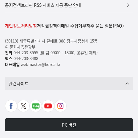
공지
정책브리핑 RSS 서비스 제공 중단 안내
개인정보처리방침
저작권정책
이메일 수집거부
자주 묻는 질문(FAQ)
(30119) 세종특별자치시 갈매로 388 정부세종청사 15동
© 문화체육관광부
전화
044-203-3555 (월-금 09:00 - 18:00, 공휴일 제외)
팩스
044-203-3488
대표메일
webmaster@korea.kr
관련사이트
페
X
네
유
인
이
바
이
튜
스
스
로
버
브
타
PC 버전
북
가
포
바
그
바
기
스
로
램