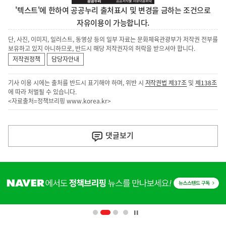
'텍스트'에 한하여 공공누리 출처표시 및 변경을 금하는 조건으로
자유이용이 가능합니다.
단, 사진, 이미지, 일러스트, 동영상 등의 일부 자료는 문화체육관광부가 저작권 전부를
보유하고 있지 아니하므로, 반드시 해당 저작권자의 허락을 받으셔야 합니다.
저작권정책
담당자안내
기사 이용 시에는 출처를 반드시 표기해야 하며, 위반 시
저작권법 제37조
및
제138조
에 따라 처벌될 수 있습니다.
<자료출처=정책브리핑
www.korea.kr
>
이
전
댓글
보기
다
음
히
기
단
배
사
너