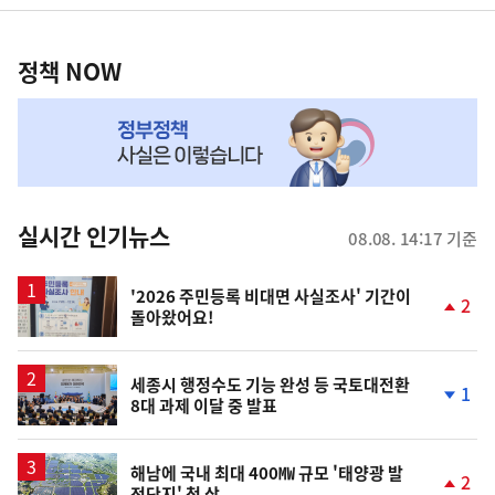
영
정
역
책
정책 NOW
NOW,
MY
맞
춤
뉴
실시간 인기뉴스
08.08. 14:17 기준
스
'2026 주민등록 비대면 사실조사' 기간이
2
돌아왔어요!
단
계
상
승
세종시 행정수도 기능 완성 등 국토대전환
1
8대 과제 이달 중 발표
단
계
하
락
해남에 국내 최대 400㎿ 규모 '태양광 발
2
전단지' 첫 삽