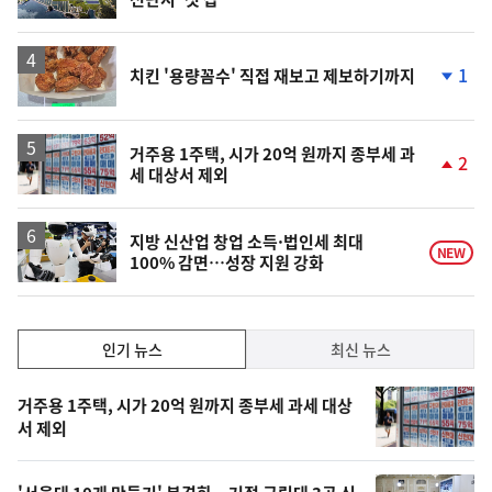
단
계
상
승
1
치킨 '용량꼼수' 직접 재보고 제보하기까지
단
계
하
락
거주용 1주택, 시가 20억 원까지 종부세 과
2
세 대상서 제외
단
계
상
승
지방 신산업 창업 소득·법인세 최대
NEW
100% 감면…성장 지원 강화
인
인기 뉴스
최신 뉴스
기,
인
기
최
거주용 1주택, 시가 20억 원까지 종부세 과세 대상
뉴
서 제외
신,
스
오