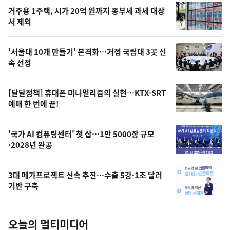
기
최
거주용 1주택, 시가 20억 원까지 종부세 과세 대상
뉴
서 제외
신,
스
오
'서울대 10개 만들기' 본격화…거점 국립대 3곳 신
늘
속 선정
의
영
[달달정책] 휴대폰 미니멀리즘의 실현…KTX·SRT
상
예매 한 번에 끝!
,
오
'국가 AI 컴퓨팅센터' 첫 삽…1만 5000장 규모
·2028년 완공
늘
의
3대 메가프로젝트 신속 추진…수출 5강·1조 달러
사
기반 구축
진
오늘의 멀티미디어