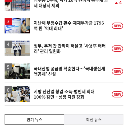
4
세 대상서 제외
단
계
상
승
지난해 부정수급 환수·제재부가금 1796
NEW
억 원 '역대 최대'
정부, 부처 간 칸막이 허물고 '사용후 배터
NEW
리' 관리 일원화
국내산업 공급망 확충한다…'국내생산세
NEW
액공제' 신설
지방 신산업 창업 소득·법인세 최대
NEW
100% 감면…성장 지원 강화
인
인기 뉴스
최신 뉴스
기,
인