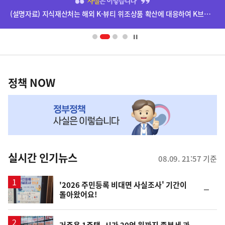
기
단
(설명자료) 지식재산처는 해외 K-뷰티 위조상품 확산에 대응하여 K브랜드 정부인증, 유통차단, 국제공조까지 K-브랜드 보호를 강화하고 있습니다.
배
사
너
영
정
역
책
정책 NOW
NOW,
MY
맞
춤
뉴
실시간 인기뉴스
08.09. 21:57 기준
스
'2026 주민등록 비대면 사실조사' 기간이
순
돌아왔어요!
위
동
일
거주용 1주택, 시가 20억 원까지 종부세 과