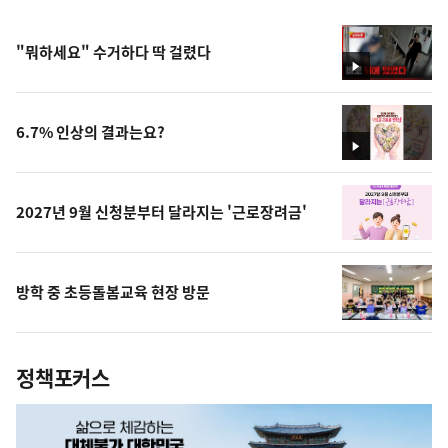
"뭐하세요" 수거하다 딱 걸렸다
영
상
6.7% 인상의 결과는요?
영
상
2027년 9월 신청분부터 달라지는 '근로장려금'
방학 중 초등돌봄교육 현장 방문
정책포커스