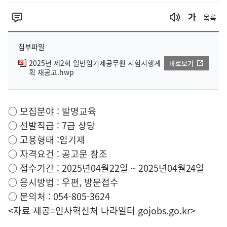
목록
첨부파일
2025년 제2회 일반임기제공무원 시험시행계
바로보기
획 재공고.hwp
○ 모집분야 : 발명교육
○ 선발직급 : 7급 상당
○ 고용형태 :임기제
○ 자격요건 : 공고문 참조
○ 접수기간 : 2025년04월22일 ~ 2025년04월24일
○ 응시방법 : 우편, 방문접수
○ 문의처 : 054-805-3624
<자료 제공=
인사혁신처 나라일터
gojobs.go.kr>