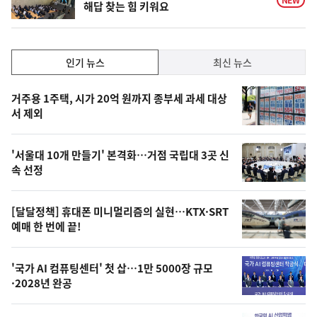
해답 찾는 힘 키워요
인
인기 뉴스
최신 뉴스
기,
인
기
최
거주용 1주택, 시가 20억 원까지 종부세 과세 대상
뉴
서 제외
신,
스
오
'서울대 10개 만들기' 본격화…거점 국립대 3곳 신
늘
속 선정
의
영
[달달정책] 휴대폰 미니멀리즘의 실현…KTX·SRT
상
예매 한 번에 끝!
,
오
'국가 AI 컴퓨팅센터' 첫 삽…1만 5000장 규모
·2028년 완공
늘
의