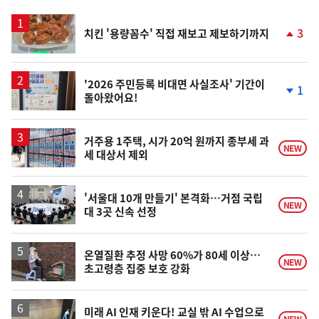
스
3
치킨 '용량꼼수' 직접 재보고 제보하기까지
단
계
상
승
'2026 주민등록 비대면 사실조사' 기간이
1
돌아왔어요!
단
계
하
락
거주용 1주택, 시가 20억 원까지 종부세 과
NEW
세 대상서 제외
'서울대 10개 만들기' 본격화…거점 국립
NEW
대 3곳 신속 선정
온열질환 추정 사망 60%가 80세 이상…
NEW
초고령층 집중 보호 강화
미래 AI 인재 키운다! 교실 밖 AI 수업으로
NEW