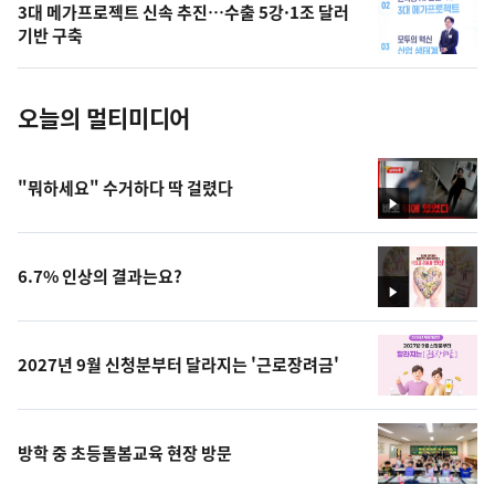
3대 메가프로젝트 신속 추진…수출 5강·1조 달러
사
기반 구축
진
오늘의 멀티미디어
"뭐하세요" 수거하다 딱 걸렸다
영
상
6.7% 인상의 결과는요?
영
상
2027년 9월 신청분부터 달라지는 '근로장려금'
방학 중 초등돌봄교육 현장 방문