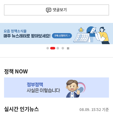
이
전
댓글
보기
다
음
히
기
단
배
사
너
영
정
역
책
정책 NOW
NOW,
MY
맞
춤
뉴
실시간 인기뉴스
08.09. 15:52 기준