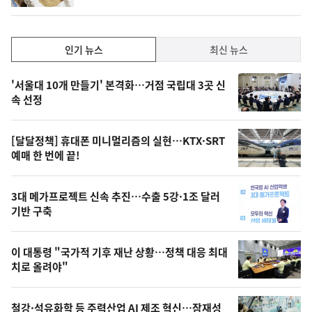
계
하
락
인
인기 뉴스
최신 뉴스
기,
인
기
최
'서울대 10개 만들기' 본격화…거점 국립대 3곳 신
뉴
속 선정
신,
스
오
[달달정책] 휴대폰 미니멀리즘의 실현…KTX·SRT
늘
예매 한 번에 끝!
의
영
3대 메가프로젝트 신속 추진…수출 5강·1조 달러
상
기반 구축
,
오
이 대통령 "국가적 기후 재난 상황…정책 대응 최대
치로 올려야"
늘
의
철강·석유화학 등 주력산업 AI 제조 혁신…잠재성