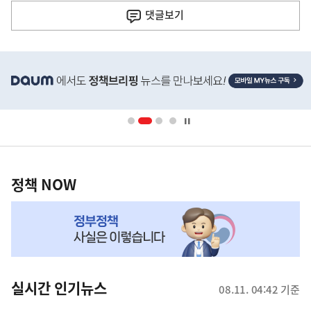
전
댓글
보기
다
음
히
기
단
배
사
너
영
정
역
책
정책 NOW
NOW,
MY
맞
춤
뉴
실시간 인기뉴스
08.11. 04:42 기준
스