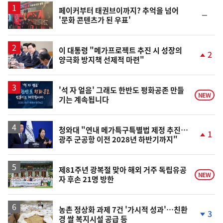
페이커부터 태권브이까지? 추억을 넘어
순
'문화 콘텐츠가 된 우표'
위
동
일
이 대통령 "메가프로젝트 추진 시 성장의
2
양극화 방지책 선제적 마련"
단
계
상
승
'석 자 얼음' 그래도 한반도 평화공존 만들
NEW
기는 계속됩니다
청와대 "연내 메가특구특별법 제정 추진…
1
광주 군공항 이전 2028년 하반기까지"
단
계
상
승
제81주년 광복절 맞아 해외 거주 독립유공
NEW
자 후손 21명 방한
농촌 정상화 과제 7건 '가시적 성과'…친환
3
경 쌀 복지시설 공급 등
단