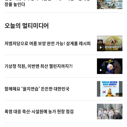
사
장률 높인다
진
오늘의 멀티미디어
저염저당으로 여름 보양 완전 가능! 삼계롤 레시피
영
상
기상청 직원, 이번엔 최산 챌린지까지?!
영
상
함께해요 '을지연습' 든든한 대한민국
폭염 대응 축산·시설원예 농가 현장 점검