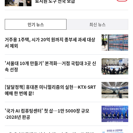
료지원 도구 전국 보급
인
인기 뉴스
최신 뉴스
기,
인
기
최
거주용 1주택, 시가 20억 원까지 종부세 과세 대상
뉴
서 제외
신,
스
오
'서울대 10개 만들기' 본격화…거점 국립대 3곳 신
늘
속 선정
의
영
[달달정책] 휴대폰 미니멀리즘의 실현…KTX·SRT
상
예매 한 번에 끝!
,
오
'국가 AI 컴퓨팅센터' 첫 삽…1만 5000장 규모
·2028년 완공
늘
의