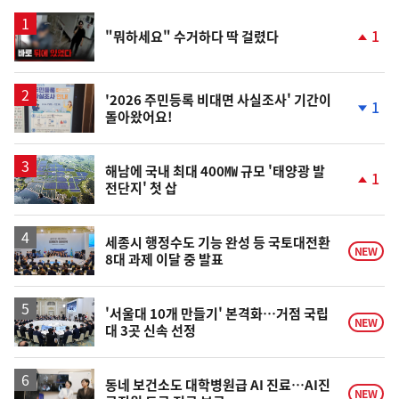
스
영
1
"뭐하세요" 수거하다 딱 걸렸다
상
단
계
상
승
'2026 주민등록 비대면 사실조사' 기간이
1
돌아왔어요!
단
계
하
락
해남에 국내 최대 400㎿ 규모 '태양광 발
1
전단지' 첫 삽
단
계
상
승
세종시 행정수도 기능 완성 등 국토대전환
NEW
8대 과제 이달 중 발표
'서울대 10개 만들기' 본격화…거점 국립
NEW
대 3곳 신속 선정
동네 보건소도 대학병원급 AI 진료…AI진
NEW