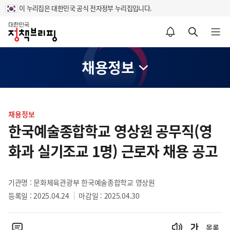
이 누리집은 대한민국 공식 전자정부 누리집입니다.
홈
알림설정 바로가기
검색 바로가기
메뉴 열기
채용정보
콘
텐
채용정보
츠
한국예술종합학교 영상원 공무직(영
영
화과 실기조교 1명) 근로자 채용 공고
역
기관명 : 문화체육관광부 한국예술종합학교 영상원
등록일 : 2025.04.24
마감일 : 2025.04.30
목록