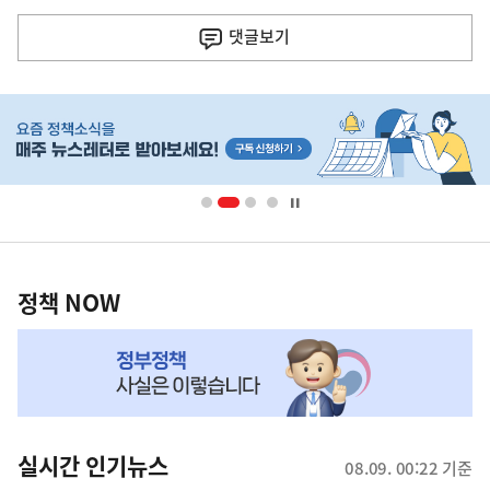
전
댓글
보기
다
음
히
기
단
배
사
너
영
정
역
책
정책 NOW
NOW,
MY
맞
춤
뉴
실시간 인기뉴스
08.09. 00:22 기준