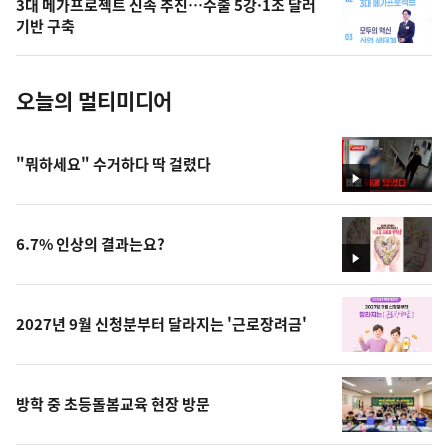
3대 메가프로젝트 신속 추진…수출 5강·1조 달러
사
기반 구축
진
오늘의 멀티미디어
"뭐하세요" 수거하다 딱 걸렸다
영
상
6.7% 인상의 결과는요?
영
상
2027년 9월 신청분부터 달라지는 '근로장려금'
방학 중 초등돌봄교육 현장 방문