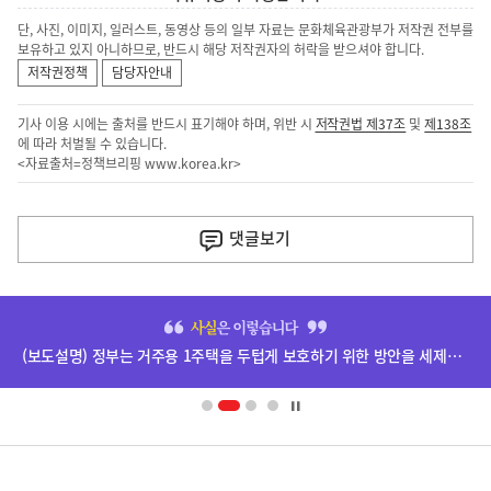
단, 사진, 이미지, 일러스트, 동영상 등의 일부 자료는 문화체육관광부가 저작권 전부를
보유하고 있지 아니하므로, 반드시 해당 저작권자의 허락을 받으셔야 합니다.
저작권정책
담당자안내
기사 이용 시에는 출처를 반드시 표기해야 하며, 위반 시
저작권법 제37조
및
제138조
에 따라 처벌될 수 있습니다.
<자료출처=정책브리핑
www.korea.kr
>
이
전
댓글
보기
다
음
히
기
단
(보도설명) 정부는 거주용 1주택을 두텁게 보호하기 위한 방안을 세제개편안에 담았습니다.
배
사
너
영
정
역