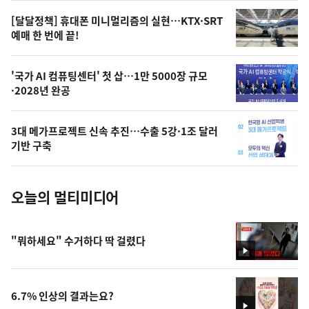
영
[달달정책] 휴대폰 미니멀리즘의 실현…KTX·SRT
상
예매 한 번에 끝!
,
오
'국가 AI 컴퓨팅센터' 첫 삽…1만 5000장 규모
·2028년 완공
늘
의
3대 메가프로젝트 신속 추진…수출 5강·1조 달러
사
기반 구축
진
오늘의 멀티미디어
"뭐하세요" 수거하다 딱 걸렸다
영
상
6.7% 인상의 결과는요?