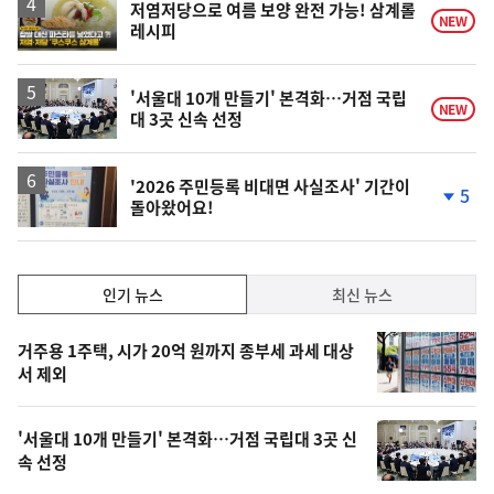
영
저염저당으로 여름 보양 완전 가능! 삼계롤
NEW
레시피
상
'서울대 10개 만들기' 본격화…거점 국립
NEW
대 3곳 신속 선정
'2026 주민등록 비대면 사실조사' 기간이
5
돌아왔어요!
단
계
하
락
인
인기 뉴스
최신 뉴스
기,
인
기
최
거주용 1주택, 시가 20억 원까지 종부세 과세 대상
뉴
서 제외
신,
스
오
'서울대 10개 만들기' 본격화…거점 국립대 3곳 신
늘
속 선정
의