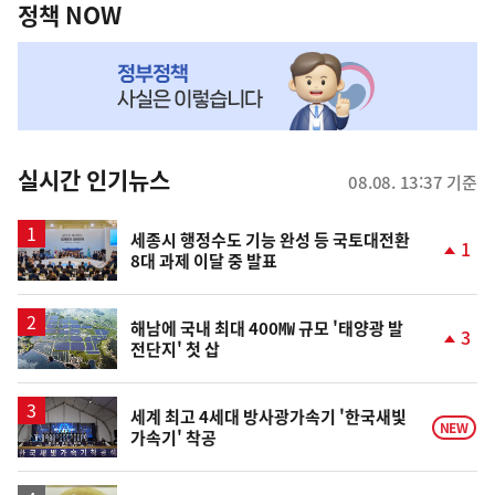
책
정책 NOW
NOW,
MY
맞
춤
뉴
실시간 인기뉴스
08.08. 13:37 기준
스
세종시 행정수도 기능 완성 등 국토대전환
1
8대 과제 이달 중 발표
단
계
상
승
해남에 국내 최대 400㎿ 규모 '태양광 발
3
전단지' 첫 삽
단
계
상
승
세계 최고 4세대 방사광가속기 '한국새빛
NEW
가속기' 착공