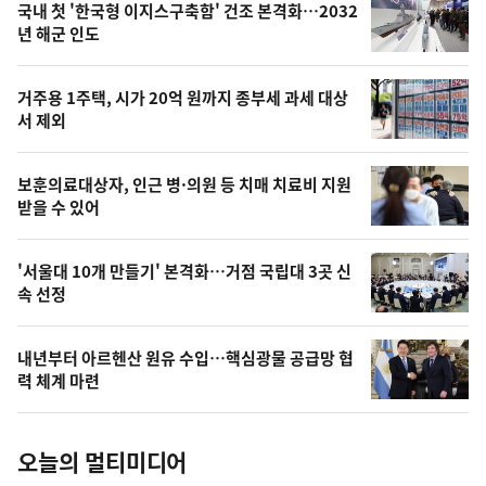
기
최
국내 첫 '한국형 이지스구축함' 건조 본격화…2032
뉴
년 해군 인도
신,
스
오
거주용 1주택, 시가 20억 원까지 종부세 과세 대상
늘
서 제외
의
영
보훈의료대상자, 인근 병·의원 등 치매 치료비 지원
상
받을 수 있어
,
오
'서울대 10개 만들기' 본격화…거점 국립대 3곳 신
속 선정
늘
의
내년부터 아르헨산 원유 수입…핵심광물 공급망 협
사
력 체계 마련
진
오늘의 멀티미디어