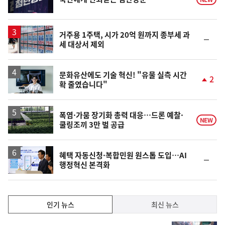
거주용 1주택, 시가 20억 원까지 종부세 과
순
세 대상서 제외
위
동
일
문화유산에도 기술 혁신! "유물 실측 시간
2
확 줄였습니다"
단
계
상
승
폭염·가뭄 장기화 총력 대응…드론 예찰·
NEW
쿨링조끼 3만 벌 공급
혜택 자동신청·복합민원 원스톱 도입…AI
순
행정혁신 본격화
위
동
일
인
인기 뉴스
최신 뉴스
기,
인