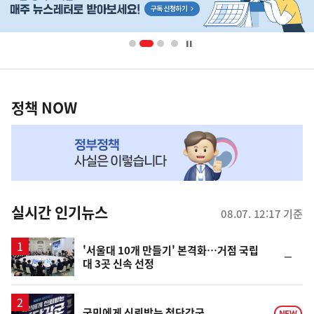
기
단
배
사
너
영
정
역
책
정책 NOW
NOW,
MY
맞
춤
뉴
실시간 인기뉴스
08.07. 12:17 기준
스
'서울대 10개 만들기' 본격화…거점 국립
순
대 3곳 신속 선정
위
동
일
국민에게 신뢰받는 첨단강군
NEW